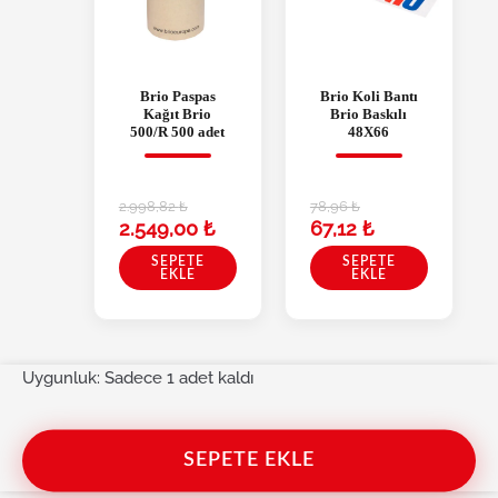
Brio Paspas
Brio Koli Bantı
Kağıt Brio
Brio Baskılı
500/R 500 adet
48X66
2.998,82
₺
78,96
₺
2.549,00
₺
67,12
₺
SEPETE
SEPETE
EKLE
EKLE
Brio Gözlük İş Güvenlik İçin Şeffaf 10'lu Paket adet
Uygunluk:
Sadece 1 adet kaldı
SEPETE EKLE