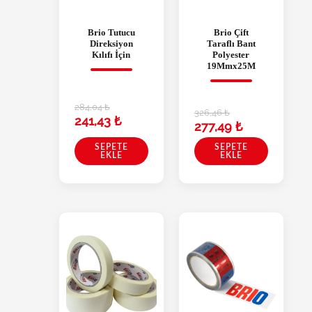
Brio Tutucu
Brio Çift
Direksiyon
Taraflı Bant
Kılıfı İçin
Polyester
19Mmx25M
284,04
₺
326,46
₺
241,43
₺
277,49
₺
SEPETE
SEPETE
EKLE
EKLE