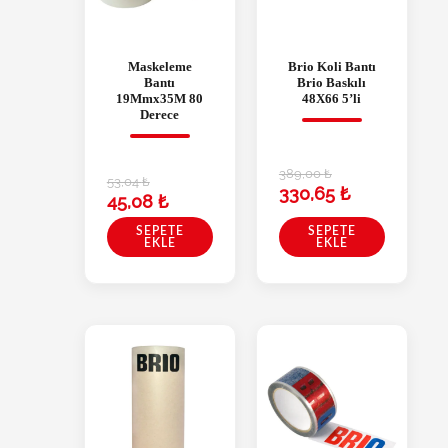
Maskeleme
Brio Koli Bantı
Bantı
Brio Baskılı
19Mmx35M 80
48X66 5’li
Derece
389,00
₺
53,04
₺
330,65
₺
45,08
₺
SEPETE
SEPETE
EKLE
EKLE