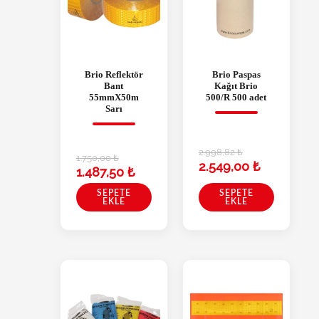
Brio Reflektör
Brio Paspas
Bant
Kağıt Brio
55mmX50m
500/R 500 adet
Sarı
2.998,82
₺
1.750,00
₺
2.549,00
₺
1.487,50
₺
SEPETE
SEPETE
EKLE
EKLE