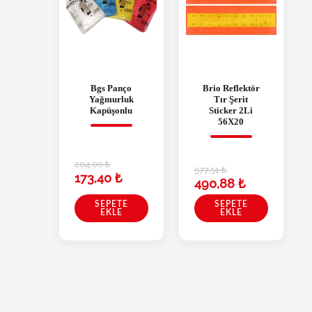
Bgs Panço
Brio Reflektör
Yağmurluk
Tır Şerit
Kapüşonlu
Sticker 2Li
56X20
204,00
₺
577,51
₺
173,40
₺
490,88
₺
SEPETE
SEPETE
EKLE
EKLE