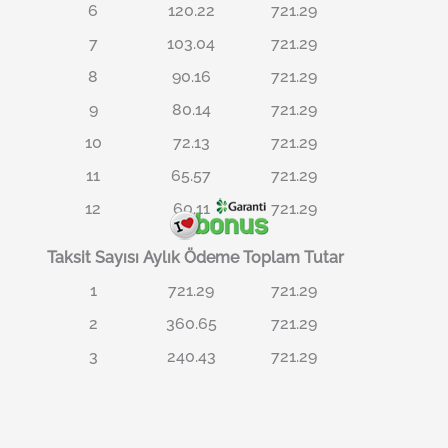
6
120.22
721.29
7
103.04
721.29
8
90.16
721.29
9
80.14
721.29
10
72.13
721.29
11
65.57
721.29
12
60.11
721.29
Taksit Sayısı
Aylık Ödeme
Toplam Tutar
1
721.29
721.29
2
360.65
721.29
3
240.43
721.29