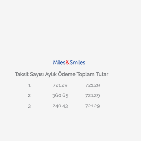
Taksit Sayısı
Aylık Ödeme
Toplam Tutar
1
721.29
721.29
2
360.65
721.29
3
240.43
721.29