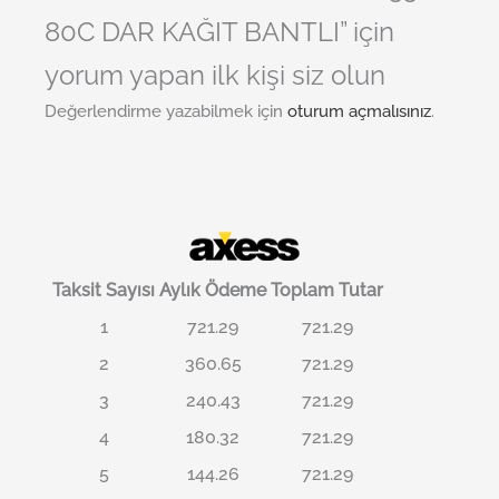
80C DAR KAĞIT BANTLI” için
yorum yapan ilk kişi siz olun
Değerlendirme yazabilmek için
oturum açmalısınız
.
Taksit Sayısı
Aylık Ödeme
Toplam Tutar
1
721.29
721.29
2
360.65
721.29
3
240.43
721.29
4
180.32
721.29
5
144.26
721.29