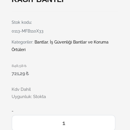
Stok kodu:
0113-MFB110X33
Kategoriler:
Bantlar
,
İş Güvenliği Bantlar ve Koruma
Örtüleri
848,58
₺
721,29
₺
Kdv Dahil
Uygunluk:
Stokta
-