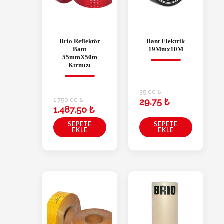
Brio Reflektör
Bant Elektrik
Bant
19Mmx10M
55mmX50m
Kırmızı
35,00
₺
1.750,00
₺
29,75
₺
1.487,50
₺
SEPETE
SEPETE
EKLE
EKLE