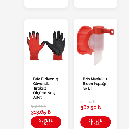
Brio Eldiven İş
Brio Musluklu
Güvenlik
Bidon Kapağı
Tırtıksız
30 LT
Ölçü:10 No 5
Adet
450,00
₺
369,00
₺
382,50
₺
313,65
₺
SEPETE
SEPETE
EKLE
EKLE