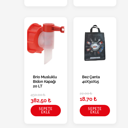
Brio Musluklu
Bez Çanta
Bidon Kapağı
40X30X15
20 LT
22,00
₺
450,00
₺
18,70
₺
382,50
₺
SEPETE
SEPETE
EKLE
EKLE