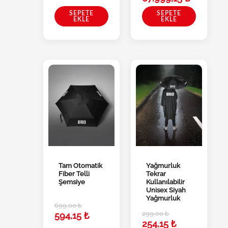
SEPETE
SEPETE
EKLE
EKLE
Tam Otomatik
Yağmurluk
Fiber Telli
Tekrar
Şemsiye
Kullanılabilir
Unisex Siyah
Yağmurluk
699,00
₺
299,00
₺
594,15
₺
254,15
₺