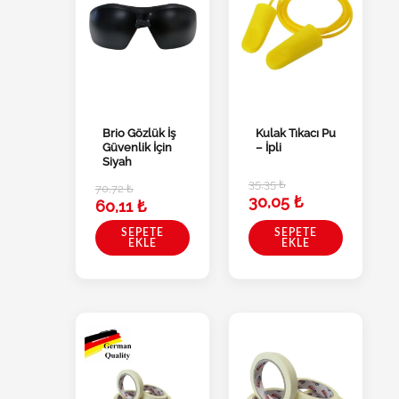
Brio Gözlük İş
Kulak Tıkacı Pu
Güvenlik İçin
– İpli
Siyah
35,35
₺
70,72
₺
30,05
₺
60,11
₺
SEPETE
SEPETE
EKLE
EKLE