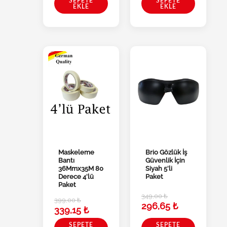
SEPETE
SEPETE
EKLE
EKLE
Maskeleme
Brio Gözlük İş
Bantı
Güvenlik İçin
36Mmx35M 80
Siyah 5’li
Derece 4’lü
Paket
Paket
349,00
₺
399,00
₺
296,65
₺
339,15
₺
SEPETE
SEPETE