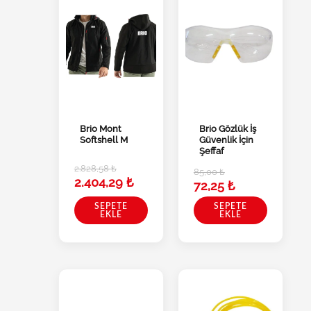
Brio Mont
Brio Gözlük İş
Softshell M
Güvenlik İçin
Şeffaf
2.828,58
₺
85,00
₺
2.404,29
₺
72,25
₺
SEPETE
SEPETE
EKLE
EKLE