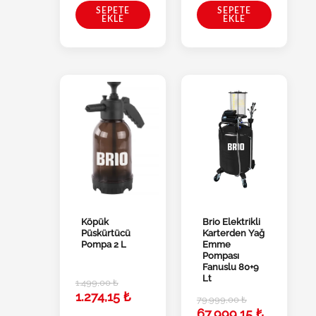
SEPETE
SEPETE
EKLE
EKLE
Köpük
Brio Elektrikli
Püskürtücü
Karterden Yağ
Pompa 2 L
Emme
Pompası
Fanuslu 80+9
Lt
1.499,00
₺
1.274,15
₺
79.999,00
₺
67.999,15
₺