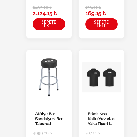
2.499,00
₺
199,00
₺
2.124,15
₺
169,15
₺
SEPETE
SEPETE
EKLE
EKLE
Atölye Bar
Erkek Kısa
Sandalyesi Bar
Kollu Yuvarlak
Taburesi
Yaka Tişort L
4.999,00
₺
707,14
₺