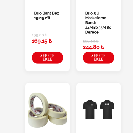
Brio Bant Bez
Brio 5’li
19×15 2’li
Maskeleme
Bandı
24Mmx35M 80
Derece
199,00
₺
169,15
₺
288,00
₺
244,80
₺
SEPETE
SEPETE
EKLE
EKLE