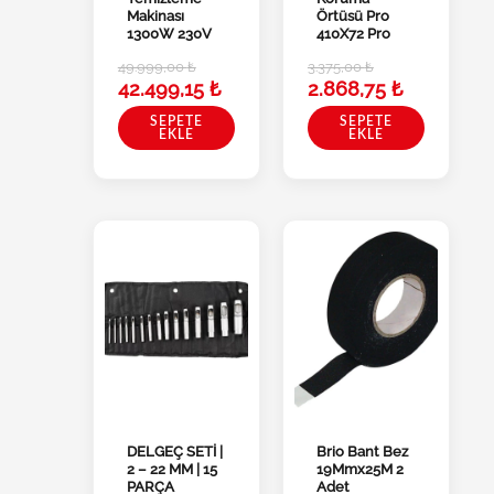
Makinası
Örtüsü Pro
1300W 230V
410X72 Pro
49.999,00
₺
3.375,00
₺
42.499,15
₺
2.868,75
₺
SEPETE
SEPETE
EKLE
EKLE
DELGEÇ SETİ |
Brio Bant Bez
2 – 22 MM | 15
19Mmx25M 2
PARÇA
Adet