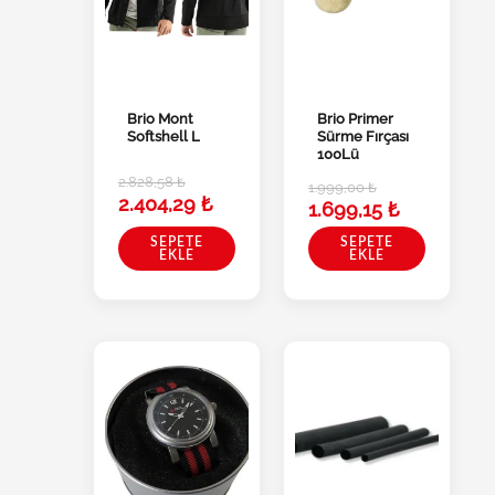
Brio Mont
Brio Primer
Softshell L
Sürme Fırçası
100Lü
2.828,58
₺
1.999,00
₺
2.404,29
₺
1.699,15
₺
SEPETE
SEPETE
EKLE
EKLE