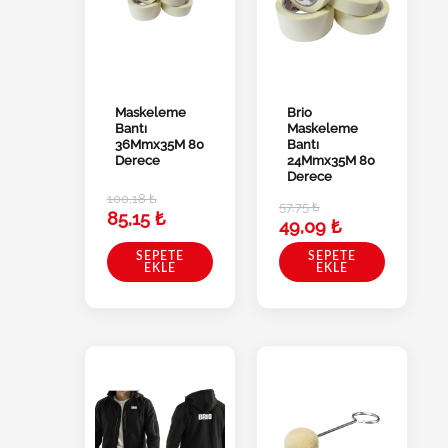
Maskeleme
Brio
Bantı
Maskeleme
36Mmx35M 80
Bantı
Derece
24Mmx35M 80
Derece
100,18
₺
57,75
₺
85,15
₺
49,09
₺
SEPETE
SEPETE
EKLE
EKLE