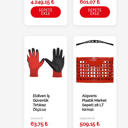
4.249,15
₺
601,07
₺
SEPETE
SEPETE
EKLE
EKLE
Eldiven İş
Alışveris
Güvenlik
Plastik Market
Tırtıksız
Sepeti 28 LT
Ölçü:10
Kırmızı
75,00
₺
599,00
₺
63,75
₺
509,15
₺