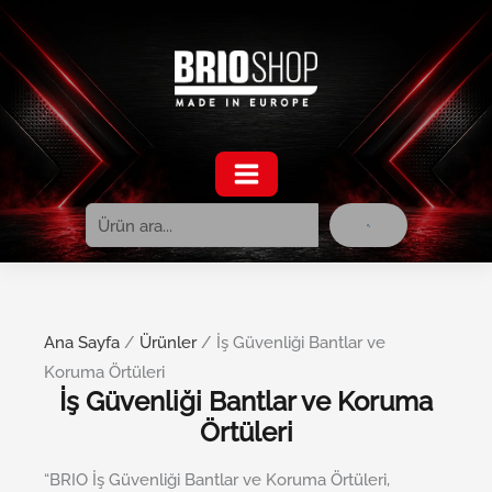
Ara
İçeriğe
atla
Ana Sayfa
/
Ürünler
/ İş Güvenliği Bantlar ve
Koruma Örtüleri
İş Güvenliği Bantlar ve Koruma
Örtüleri
“BRIO İş Güvenliği Bantlar ve Koruma Örtüleri,