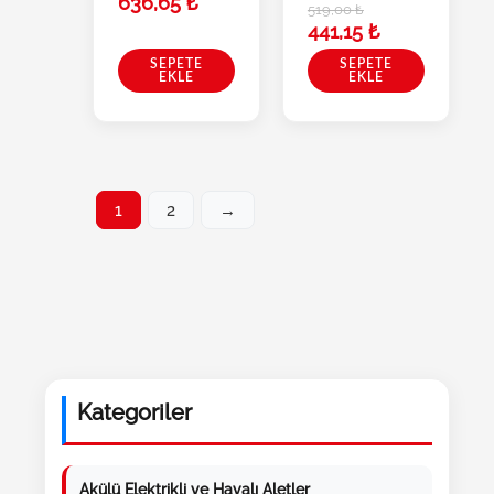
636,65
₺
519,00
₺
441,15
₺
SEPETE
SEPETE
EKLE
EKLE
1
2
→
Kategoriler
Akülü Elektrikli ve Havalı Aletler