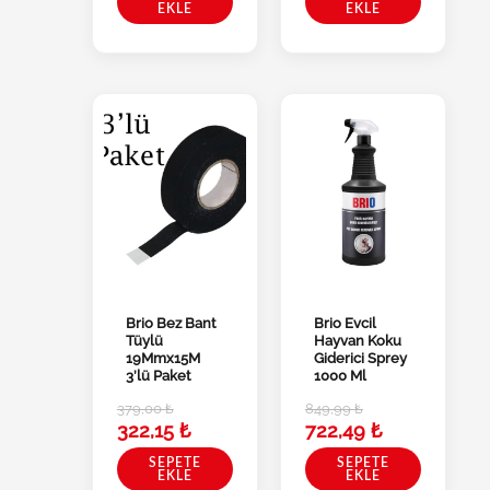
EKLE
EKLE
Brio Bez Bant
Brio Evcil
Tüylü
Hayvan Koku
19Mmx15M
Giderici Sprey
3’lü Paket
1000 Ml
379,00
₺
849,99
₺
322,15
₺
722,49
₺
SEPETE
SEPETE
EKLE
EKLE