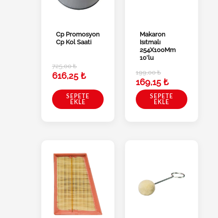
Cp Promosyon
Makaron
Cp Kol Saati
Isıtmalı
254X100Mm
10’lu
725,00
₺
199,00
₺
616,25
₺
169,15
₺
SEPETE
SEPETE
EKLE
EKLE