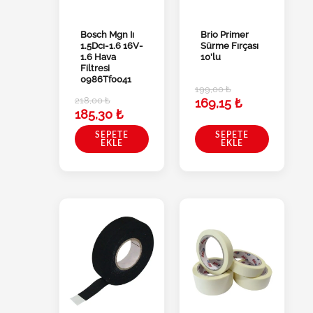
Bosch Mgn Iı
Brio Primer
1.5Dcı-1.6 16V-
Sürme Fırçası
1.6 Hava
10’lu
Filtresi
0986Tf0041
199,00
₺
218,00
₺
169,15
₺
185,30
₺
SEPETE
SEPETE
EKLE
EKLE