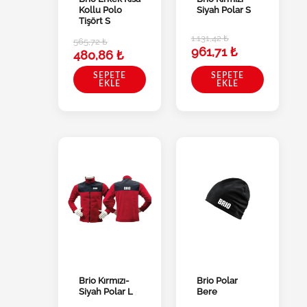
Kollu Polo
Siyah Polar S
Tişört S
1.131,42
₺
565,72
₺
961,71
₺
480,86
₺
SEPETE
SEPETE
EKLE
EKLE
Brio Kırmızı-
Brio Polar
Siyah Polar L
Bere