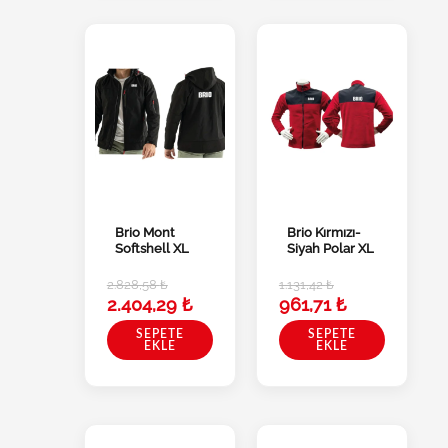
Brio Mont
Brio Kırmızı-
Softshell XL
Siyah Polar XL
2.828,58
₺
1.131,42
₺
2.404,29
₺
961,71
₺
SEPETE
SEPETE
EKLE
EKLE