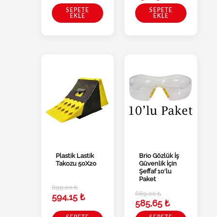
SEPETE
SEPETE
EKLE
EKLE
Plastik Lastik
Brio Gözlük İş
Takozu 50X20
Güvenlik İçin
Şeffaf 10’lu
Paket
699,00
₺
689,00
₺
594,15
₺
585,65
₺