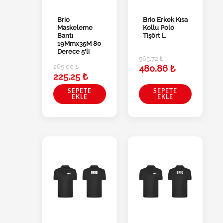
Brio
Brio Erkek Kısa
Maskeleme
Kollu Polo
Bantı
Tişört L
19Mmx35M 80
Derece 5’li
565,72
₺
265,00
₺
480,86
₺
225,25
₺
SEPETE
SEPETE
EKLE
EKLE