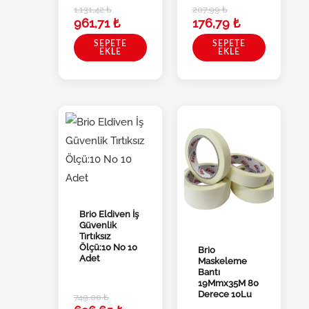
1.131,42
₺
207,99
₺
961,71
₺
176,79
₺
SEPETE
SEPETE
EKLE
EKLE
Brio Eldiven İş
Güvenlik
Tırtıksız
Ölçü:10 No 10
Brio
Adet
Maskeleme
Bantı
19Mmx35M 80
Derece 10Lu
749,00
₺