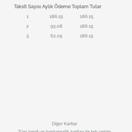
Taksit Sayısı
Aylık Ödeme
Toplam Tutar
1
186.15
186.15
2
93.08
186.15
3
62.05
186.15
Diğer Kartlar
Tüm kredi ve bankamatik kartları ile tek çekim