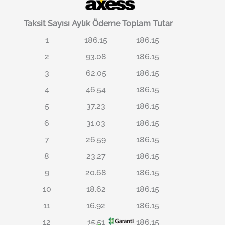
Taksit Sayısı
Aylık Ödeme
Toplam Tutar
1
186.15
186.15
2
93.08
186.15
3
62.05
186.15
4
46.54
186.15
5
37.23
186.15
6
31.03
186.15
7
26.59
186.15
8
23.27
186.15
9
20.68
186.15
10
18.62
186.15
11
16.92
186.15
12
15.51
186.15