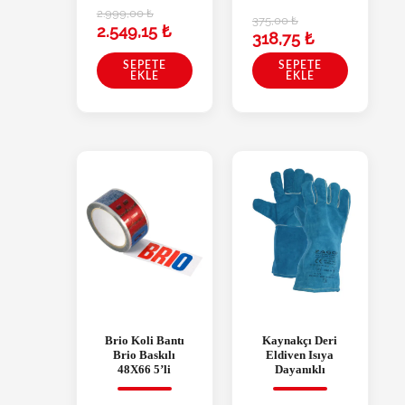
2.999,00
₺
375,00
₺
2.549,15
₺
318,75
₺
SEPETE
SEPETE
EKLE
EKLE
Brio Koli Bantı
Kaynakçı Deri
Brio Baskılı
Eldiven Isıya
48X66 5’li
Dayanıklı