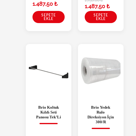
1.750,00
₺
1.487,50
₺
1.487,50
₺
SEPETE
SEPETE
EKLE
EKLE
Brio Koltuk
Brio Yedek
Kılıfı Seti
Rulo
Panosu Tek’Li
Direksiyon İçin
300/R