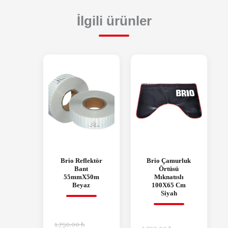
İlgili ürünler
Brio Reflektör
Brio Çamurluk
Bant
Örtüsü
55mmX50m
Mıknatıslı
Beyaz
100X65 Cm
Siyah
1.750,00
₺