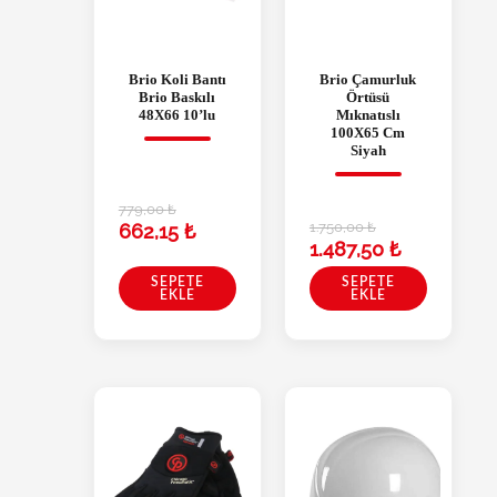
Brio Koli Bantı
Brio Çamurluk
Brio Baskılı
Örtüsü
48X66 10’lu
Mıknatıslı
100X65 Cm
Siyah
779,00
₺
1.750,00
₺
662,15
₺
1.487,50
₺
SEPETE
SEPETE
EKLE
EKLE