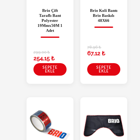
Brio Çift
Brio Koli Bantı
Taraflı Bant
Brio Baskılı
Polyester
48X66
19Mmx50M 1
Adet
78,96
₺
299,00
₺
67,12
₺
254,15
₺
SEPETE
SEPETE
EKLE
EKLE