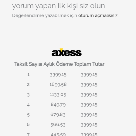
yorum yapan ilk kişi siz olun
Değerlendirme yazabilmek için
oturum açmalısınız
.
Taksit Sayısı
Aylık Ödeme
Toplam Tutar
1
3399.15
3399.15
2
1699.58
3399.15
3
1133.05
3399.15
4
849.79
3399.15
5
679.83
3399.15
6
566.53
3399.15
7
485.59
3399.15