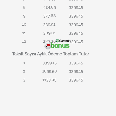
8
424.89
3399.15
9
377.68
3399.15
10
339.92
3399.15
11
309.01
3399.15
12
283.26
3399.15
Taksit Sayısı
Aylık Ödeme
Toplam Tutar
1
3399.15
3399.15
2
1699.58
3399.15
3
1133.05
3399.15