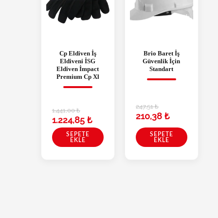
Cp Eldiven İş
Brio Baret İş
Eldiveni İSG
Güvenlik İçin
Eldiven İmpact
Standart
Premium Cp Xl
247,51
₺
1.441,00
₺
210,38
₺
1.224,85
₺
SEPETE
SEPETE
EKLE
EKLE