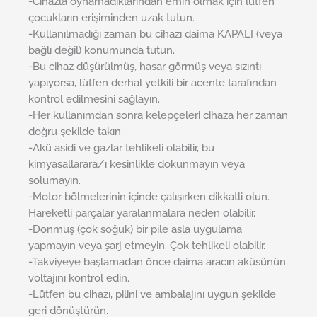
-Cihazla oynamadıklarından emin olmak için lütfen
çocukların erişiminden uzak tutun.
-Kullanılmadığı zaman bu cihazı daima KAPALI (veya
bağlı değil) konumunda tutun.
-Bu cihaz düşürülmüş, hasar görmüş veya sızıntı
yapıyorsa, lütfen derhal yetkili bir acente tarafından
kontrol edilmesini sağlayın.
-Her kullanımdan sonra kelepçeleri cihaza her zaman
doğru şekilde takın.
-Akü asidi ve gazlar tehlikeli olabilir, bu
kimyasallarara/ı kesinlikle dokunmayın veya
solumayın.
-Motor bölmelerinin içinde çalışırken dikkatli olun.
Hareketli parçalar yaralanmalara neden olabilir.
-Donmuş (çok soğuk) bir pile asla uygulama
yapmayın veya şarj etmeyin. Çok tehlikeli olabilir.
-Takviyeye başlamadan önce daima aracın aküsünün
voltajını kontrol edin.
-Lütfen bu cihazı, pilini ve ambalajını uygun şekilde
geri dönüştürün.