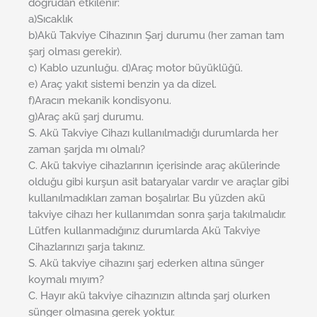
doğrudan etkilenir:
a)Sıcaklık
b)Akü Takviye Cihazının Şarj durumu (her zaman tam
şarj olması gerekir).
c) Kablo uzunluğu. d)Araç motor büyüklüğü.
e) Araç yakıt sistemi benzin ya da dizel.
f)Aracın mekanik kondisyonu.
g)Araç akü şarj durumu.
S. Akü Takviye Cihazı kullanılmadığı durumlarda her
zaman şarjda mı olmalı?
C. Akü takviye cihazlarının içerisinde araç akülerinde
olduğu gibi kurşun asit bataryalar vardır ve araçlar gibi
kullanılmadıkları zaman boşalırlar. Bu yüzden akü
takviye cihazı her kullanımdan sonra şarja takılmalıdır.
Lütfen kullanmadığınız durumlarda Akü Takviye
Cihazlarınızı şarja takınız.
S. Akü takviye cihazını şarj ederken altına sünger
koymalı mıyım?
C. Hayır akü takviye cihazınızın altında şarj olurken
sünger olmasına gerek yoktur.