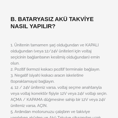
B. BATARYASIZ AKÜ TAKVİYE
NASIL YAPILIR?
1. Ünitenin tamamen şarj olduğundan ve KAPALI
olduğundan (veya 12/24V üniteleri için voltaj
seçicinin bağlantısının kesilmiş olduğundan) emin
olun.
2. Pozitif (kırmızı) kıskacı pozitif terminale bağlayın.
3. Negatif (siyah) kıskacı aracın iskeletine
(topraklamaya) bağlayın.
4. 12 / 24V üniteniz varsa, voltaj seçme anahtarıyla
veya voltaj konektör fişiyle 12V veya 24V voltajı seçin.
AÇMA / KAPAMA düğmesine sahip bir 12V veya 24V
üniteniz varsa, AÇIN.
5. Ardından motorunuzu çalıştırın ve takiviye
yapılırken aküden ve Akü Takviye cihazından uzak