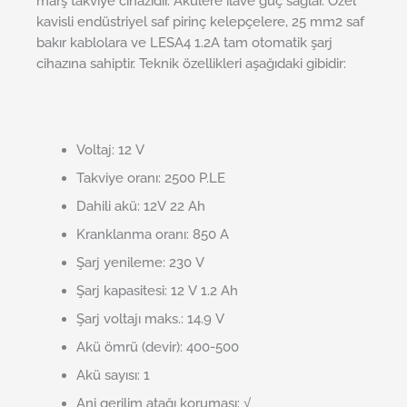
marş takviye cihazıdır. Akülere ilave güç sağlar. Özel
kavisli endüstriyel saf pirinç kelepçelere, 25 mm2 saf
bakır kablolara ve LESA4 1.2A tam otomatik şarj
cihazına sahiptir. Teknik özellikleri aşağıdaki gibidir:
Voltaj: 12 V
Takviye oranı: 2500 P.LE
Dahili akü: 12V 22 Ah
Kranklanma oranı: 850 A
Şarj yenileme: 230 V
Şarj kapasitesi: 12 V 1.2 Ah
Şarj voltajı maks.: 14.9 V
Akü ömrü (devir): 400-500
Akü sayısı: 1
Ani gerilim atağı koruması: √