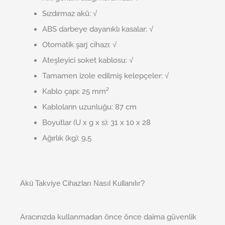
Sızdırmaz akü: √
ABS darbeye dayanıklı kasalar: √
Otomatik şarj cihazı: √
Ateşleyici soket kablosu: √
Tamamen izole edilmiş kelepçeler: √
Kablo çapı: 25 mm²
Kabloların uzunluğu: 87 cm
Boyutlar (U x g x s): 31 x 10 x 28
Ağırlık (kg): 9,5
Akü Takviye Cihazları Nasıl Kullanılır?
Aracınızda kullanmadan önce önce daima güvenlik