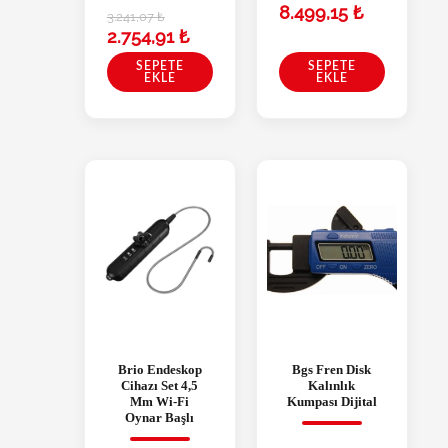
8.499,15
₺
3.241,07
₺
2.754,91
₺
SEPETE
SEPETE
EKLE
EKLE
Brio Endeskop
Bgs Fren Disk
Cihazı Set 4,5
Kalınlık
Mm Wi-Fi
Kumpası Dijital
Oynar Başlı