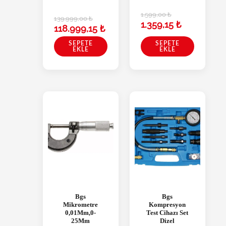
1.599,00
₺
139.999,00
₺
1.359,15
₺
118.999,15
₺
SEPETE
SEPETE
EKLE
EKLE
Bgs
Bgs
Mikrometre
Kompresyon
0,01Mm,0-
Test Cihazı Set
25Mm
Dizel