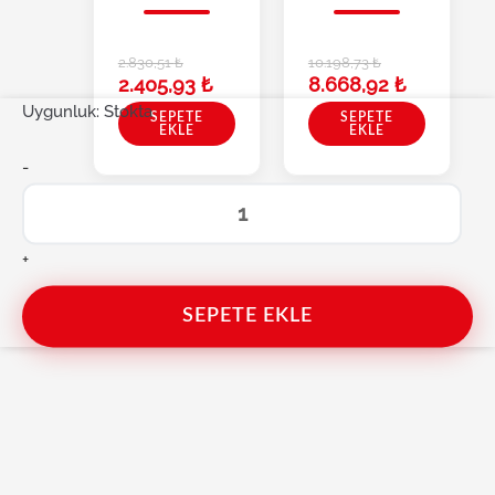
2.830,51
₺
10.198,73
₺
2.405,93
₺
8.668,92
₺
Uygunluk:
Brio Akü Test Cihazı Dijital Mini 12V adet
Stokta
SEPETE
SEPETE
EKLE
EKLE
-
+
SEPETE EKLE