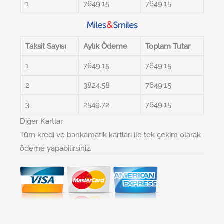
1
7649.15
7649.15
Taksit Sayısı
Aylık Ödeme
Toplam Tutar
1
7649.15
7649.15
2
3824.58
7649.15
3
2549.72
7649.15
Diğer Kartlar
Tüm kredi ve bankamatik kartları ile tek çekim olarak
ödeme yapabilirsiniz.