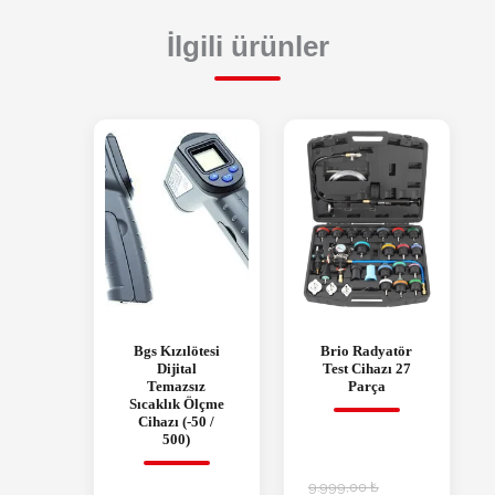
İlgili ürünler
Bgs Kızılötesi
Brio Radyatör
Dijital
Test Cihazı 27
Temazsız
Parça
Sıcaklık Ölçme
Cihazı (-50 /
500)
9.999,00
₺