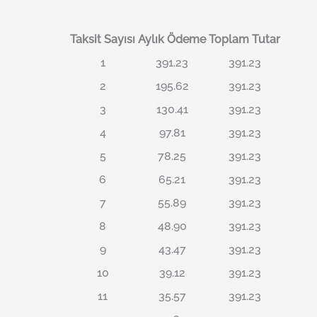
Taksit Sayısı
Aylık Ödeme
Toplam Tutar
1
391.23
391.23
2
195.62
391.23
3
130.41
391.23
4
97.81
391.23
5
78.25
391.23
6
65.21
391.23
7
55.89
391.23
8
48.90
391.23
9
43.47
391.23
10
39.12
391.23
11
35.57
391.23