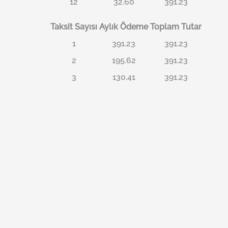
12
32.60
391.23
Taksit Sayısı
Aylık Ödeme
Toplam Tutar
1
391.23
391.23
2
195.62
391.23
3
130.41
391.23