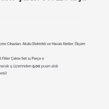
çme Cihazları
,
Akülü Elektrikli ve Havalı Aletler
,
Ölçüm
l Filler Çakısı Set 11 Parça 0
narak 5 üzerinden
5.00
puan aldı
esi)