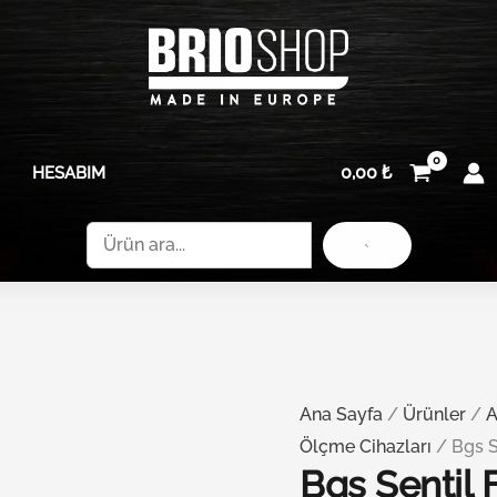
Bgs
11
Sentil
Parça
Filler
0,03-
Çakısı
050
Set
adet
0,00
₺
HESABIM
11
Parça
Ara
0,03-
050
adet
Ana Sayfa
/
Ürünler
/
A
Ölçme Cihazları
/ Bgs Se
Bgs Sentil F