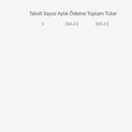
Taksit Sayısı
Aylık Ödeme
Toplam Tutar
1
391.23
391.23