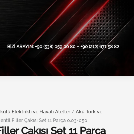
BIZI ARAYIN: +90 (538) 059 00 80 – +90 (212) 671 58 82
külü Elektrikli ve Havalı Aletler
/
Akü Tork ve
ntil Filler Çakısı Set 11 Parça 0,03-050
iller Çakısı Set 11 Parça