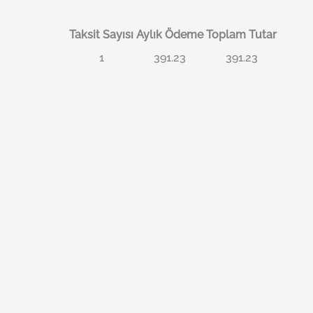
Taksit Sayısı
Aylık Ödeme
Toplam Tutar
1
391.23
391.23