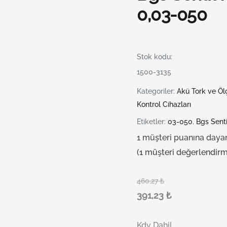
0,03-050
Stok kodu:
1500-3135
Kategoriler:
Akü Tork ve Öl
Kontrol Cihazları
Etiketler:
03-050
,
Bgs Senti
1
müşteri puanına daya
(
1
müşteri değerlendirm
460,27
₺
391,23
₺
Kdv Dahil