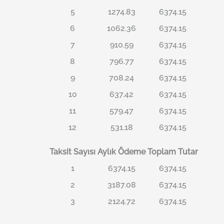
5
1274.83
6374.15
6
1062.36
6374.15
7
910.59
6374.15
8
796.77
6374.15
9
708.24
6374.15
10
637.42
6374.15
11
579.47
6374.15
12
531.18
6374.15
Taksit Sayısı
Aylık Ödeme
Toplam Tutar
1
6374.15
6374.15
2
3187.08
6374.15
3
2124.72
6374.15