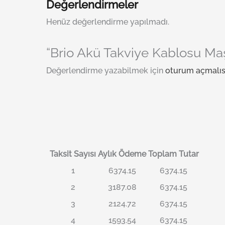
Değerlendirmeler
Henüz değerlendirme yapılmadı.
“Brio Akü Takviye Kablosu Maş
Değerlendirme yazabilmek için
oturum açmalıs
Taksit Sayısı
Aylık Ödeme
Toplam Tutar
1
6374.15
6374.15
2
3187.08
6374.15
3
2124.72
6374.15
4
1593.54
6374.15