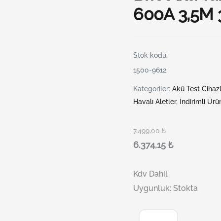
600A 3,5M
Stok kodu:
1500-9612
Kategoriler:
Akü Test Cihazl
Havalı Aletler
,
İndirimli Ürü
7.499,00
₺
6.374,15
₺
Kdv Dahil
Uygunluk:
Stokta