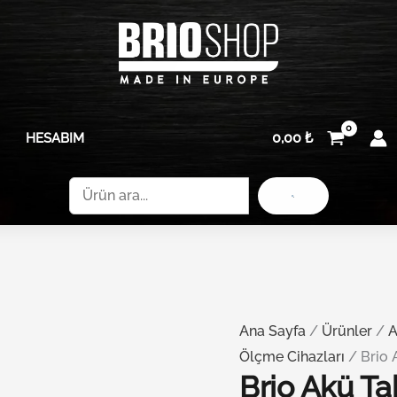
Brio
600A
Akü
3,5M
Takviye
35Mm
Kablosu
adet
Maşalı
0,00
₺
HESABIM
600A
3,5M
Ara
35Mm
adet
Ana Sayfa
/
Ürünler
/
A
Ölçme Cihazları
/ Brio 
Brio Akü Ta