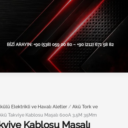
BIZI ARAYIN: +90 (538) 059 00 80 – +90 (212) 671 58 82
külü Elektrikli ve Havalı Aletler
/
Akü Tork ve
Akü Takviye Kablosu Maşalı 600A 3,5M 35Mm
kviye Kablosu Maşalı