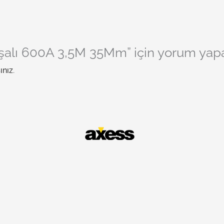
alı 600A 3,5M 35Mm” için yorum yapan 
ınız
.