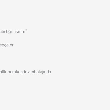
Kalınlığı: 35mm²
lepçeler
abilir perakende ambalajında