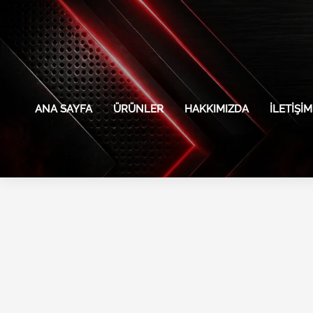
İçeriğe
atla
ANA SAYFA
ÜRÜNLER
HAKKIMIZDA
İLETIŞIM