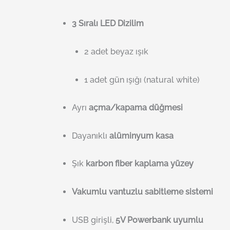
3 Sıralı LED Dizilim
2 adet beyaz ışık
1 adet gün ışığı (natural white)
Ayrı
açma/kapama düğmesi
Dayanıklı
alüminyum kasa
Şık
karbon fiber kaplama yüzey
Vakumlu vantuzlu sabitleme sistemi
USB girişli,
5V Powerbank uyumlu