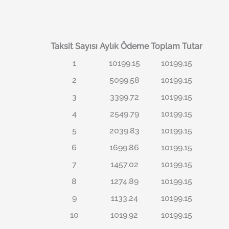
Taksit Sayısı
Aylık Ödeme
Toplam Tutar
1
10199.15
10199.15
2
5099.58
10199.15
3
3399.72
10199.15
4
2549.79
10199.15
5
2039.83
10199.15
6
1699.86
10199.15
7
1457.02
10199.15
8
1274.89
10199.15
9
1133.24
10199.15
10
1019.92
10199.15