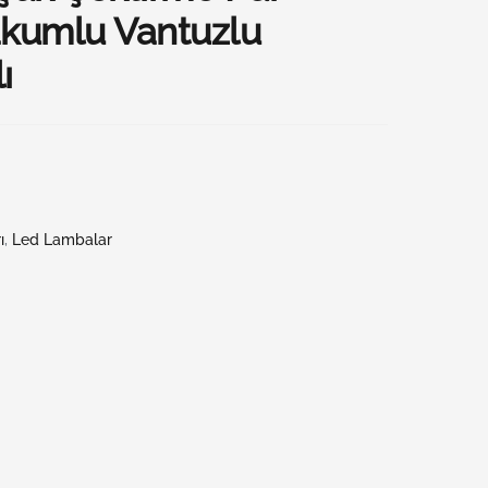
kumlu Vantuzlu
ı
ı
,
Led Lambalar