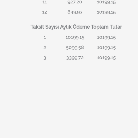
11
927.20
10199.15
12
849.93
10199.15
Taksit Sayısı
Aylık Ödeme
Toplam Tutar
1
10199.15
10199.15
2
5099.58
10199.15
3
3399.72
10199.15