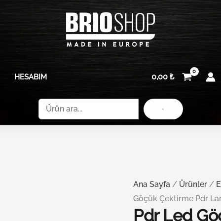
0,00
₺
HESABIM
Ara
Ana Sayfa
/
Ürünler
/
E
Göçük Çektirme Pdr La
Pdr Led Gö