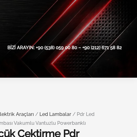
BIZI ARAYIN: +90 (538) 059 00 80 – +90 (212) 671 58 82
lektrik Araçları
/
Led Lambalar
/ Pdr Led
mbası Vakumlu Vantuzlu Powerbanklı
çük Çektirme Pdr