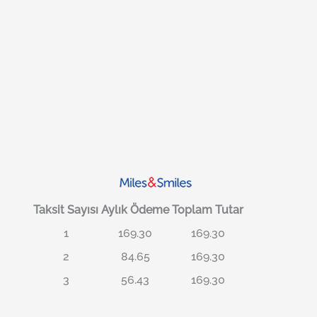
Taksit Sayısı
Aylık Ödeme
Toplam Tutar
1
169.30
169.30
2
84.65
169.30
3
56.43
169.30