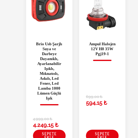
Brio Usb Şarjlı
Ampul Halojen
Suya ve
12V H8 35W
Darbeye
Pgj19-1
Dayanıklı,
Ayarlanabilir
Işıklı,
Mıknatıslı,
Askılı, Led
Fener, Led
Lamba 1000
Lümen Güçlü
699,00
₺
Işık
594,15
₺
4.999,00
₺
4.249,15
₺
SEPETE
SEPETE
EKLE
EKLE