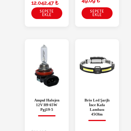
49,09
₺
12.042,47
₺
SEPETE
SEPETE
EKLE
EKLE
Ampul Halojen
Brio Led Şarjlı
12V H9 65W
İnce Kafa
Pgj19-5
Lambası
45Olm