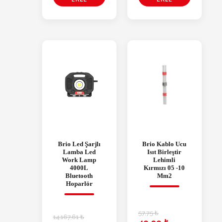
Brio Led Şarjlı
Brio Kablo Ucu
Lamba Led
Isıt Birleştir
Work Lamp
Lehimli
4000L
Kırmızı 05 -10
Bluetooth
Mm2
Hoparlör
57,75
₺
14.167,61
₺