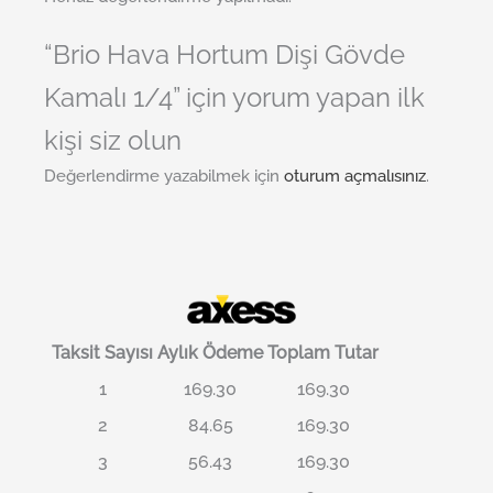
“Brio Hava Hortum Dişi Gövde
Kamalı 1/4” için yorum yapan ilk
kişi siz olun
Değerlendirme yazabilmek için
oturum açmalısınız
.
Taksit Sayısı
Aylık Ödeme
Toplam Tutar
1
169.30
169.30
2
84.65
169.30
3
56.43
169.30