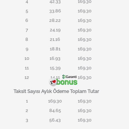
4
42.33
169.30
5
33.86
169.30
6
28.22
169.30
7
24.19
169.30
8
21.16
169.30
9
18.81
169.30
10
16.93
169.30
11
15.39
169.30
12
14.11
169.30
Taksit Sayısı
Aylık Ödeme
Toplam Tutar
1
169.30
169.30
2
84.65
169.30
3
56.43
169.30