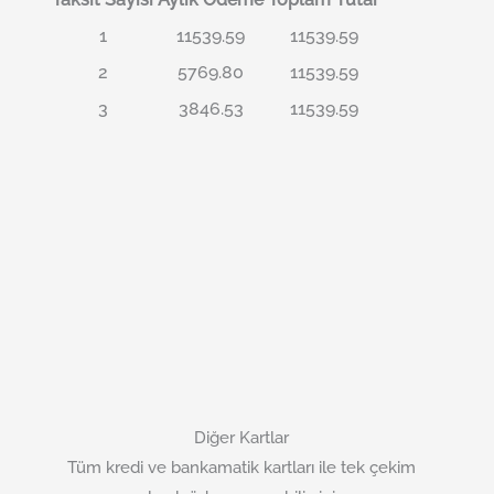
1
11539.59
11539.59
2
5769.80
11539.59
3
3846.53
11539.59
Diğer Kartlar
Tüm kredi ve bankamatik kartları ile tek çekim