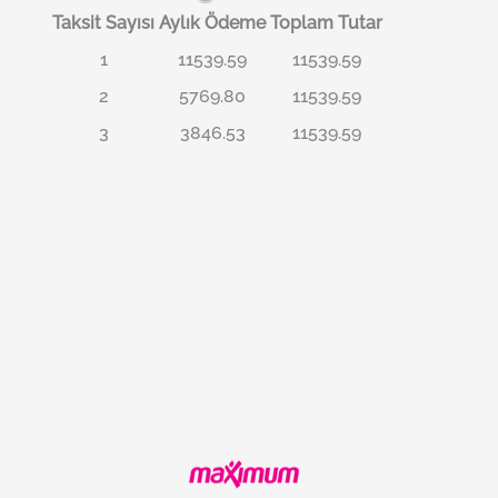
Taksit Sayısı
Aylık Ödeme
Toplam Tutar
1
11539.59
11539.59
2
5769.80
11539.59
3
3846.53
11539.59