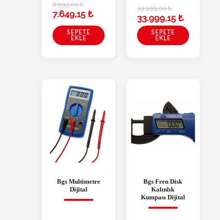
8.999,00
₺
39.999,00
₺
7.649,15
₺
33.999,15
₺
SEPETE
SEPETE
EKLE
EKLE
Bgs Multimetre
Bgs Fren Disk
Dijital
Kalınlık
Kumpası Dijital