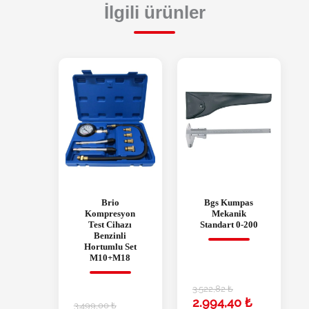
İlgili ürünler
Brio
Bgs Kumpas
Kompresyon
Mekanik
Test Cihazı
Standart 0-200
Benzinli
Hortumlu Set
M10+M18
3.522,82
₺
2.994,40
₺
3.499,00
₺