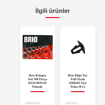
İlgili ürünler
Brio Kelepçe
Brio Klips Toz
Seti 100 Parça
Fitil Siyah
8X16-90X110
4368201 Fiat
Panoda
Tofaş 50 Li
2.999,00
₺
265,51
₺