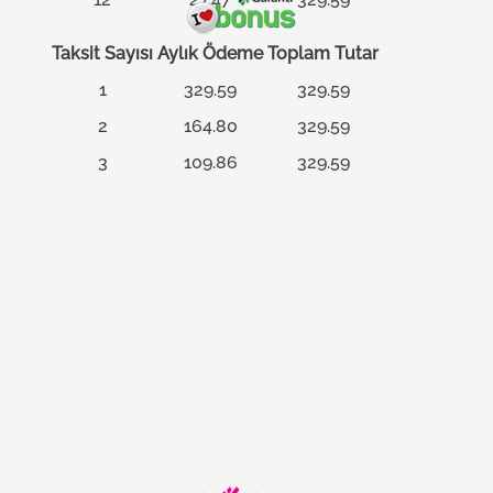
Taksit Sayısı
Aylık Ödeme
Toplam Tutar
1
329.59
329.59
2
164.80
329.59
3
109.86
329.59