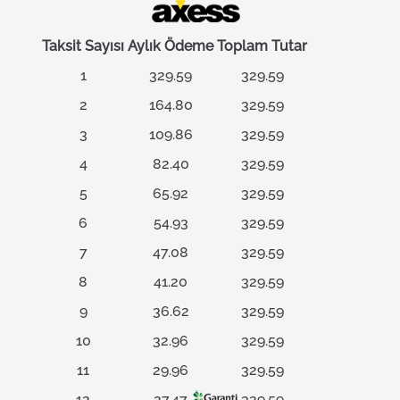
Taksit Sayısı
Aylık Ödeme
Toplam Tutar
1
329.59
329.59
2
164.80
329.59
3
109.86
329.59
4
82.40
329.59
5
65.92
329.59
6
54.93
329.59
7
47.08
329.59
8
41.20
329.59
9
36.62
329.59
10
32.96
329.59
11
29.96
329.59
12
27.47
329.59