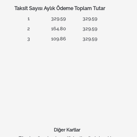
Taksit Sayısı
Aylık Ödeme
Toplam Tutar
1
329.59
329.59
2
164.80
329.59
3
109.86
329.59
Diğer Kartlar