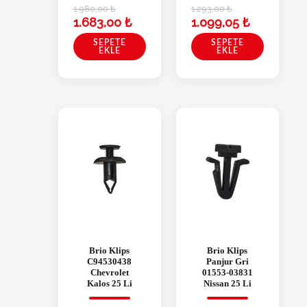
1.980,00
₺
1.293,00
₺
1.683,00
₺
1.099,05
₺
SEPETE
SEPETE
EKLE
EKLE
Brio Klips
Brio Klips
C94530438
Panjur Gri
Chevrolet
01553-03831
Kalos 25 Li
Nissan 25 Li