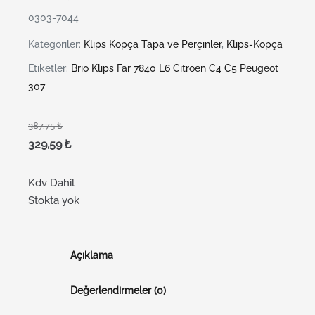
0303-7044
Kategoriler:
Klips Kopça Tapa ve Perçinler
,
Klips-Kopça
Etiketler:
Brio Klips Far 7840 L6 Citroen C4 C5 Peugeot
307
387,75
₺
329,59
₺
Kdv Dahil
Stokta yok
Açıklama
Değerlendirmeler (0)