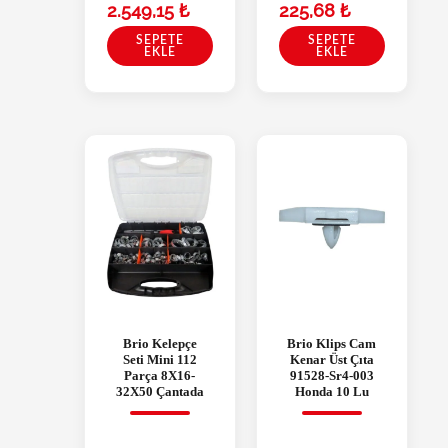
2.549,15
₺
225,68
₺
SEPETE
SEPETE
EKLE
EKLE
Brio Kelepçe
Brio Klips Cam
Seti Mini 112
Kenar Üst Çıta
Parça 8X16-
91528-Sr4-003
32X50 Çantada
Honda 10 Lu