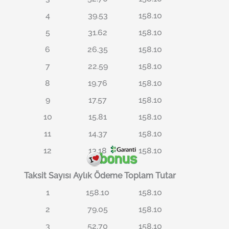
4
39.53
158.10
5
31.62
158.10
6
26.35
158.10
7
22.59
158.10
8
19.76
158.10
9
17.57
158.10
10
15.81
158.10
11
14.37
158.10
12
13.18
158.10
Taksit Sayısı
Aylık Ödeme
Toplam Tutar
1
158.10
158.10
2
79.05
158.10
3
52.70
158.10