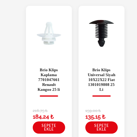
Brio Klips
Brio Klips
Kaplama
Universal Siyah
7701047661
10X22X22 Fiat
Renault
1301019808 25
Kangoo 25 li
Li
216,75
₺
159,00
₺
184,24
₺
135,15
₺
SEPETE
SEPETE
EKLE
EKLE