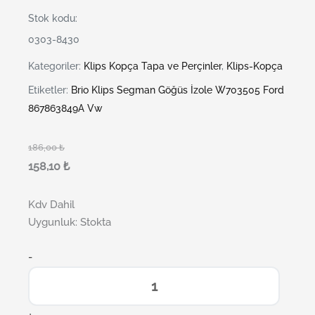
Stok kodu:
0303-8430
Kategoriler:
Klips Kopça Tapa ve Perçinler
,
Klips-Kopça
Etiketler:
Brio Klips Segman Göğüs İzole W703505 Ford
867863849A Vw
186,00
₺
158,10
₺
Kdv Dahil
Uygunluk:
Stokta
-