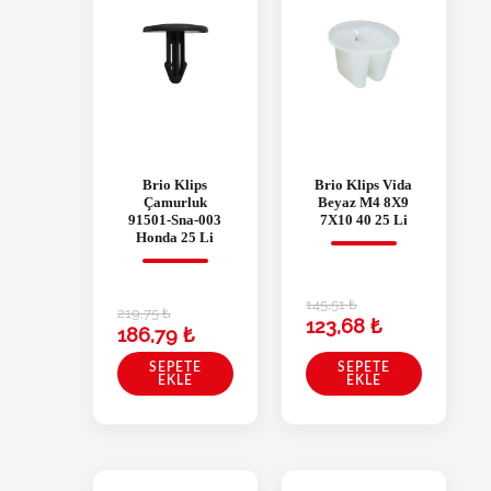
Brio Klips
Brio Klips Vida
Çamurluk
Beyaz M4 8X9
91501-Sna-003
7X10 40 25 Li
Honda 25 Li
145,51
₺
219,75
₺
123,68
₺
186,79
₺
SEPETE
SEPETE
EKLE
EKLE