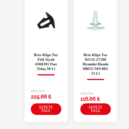
Brio Klips Toz
Brio Klips Toz
Fitil Siyah
82132-27100
4368201 Fiat
Hyundai Honda
Tofaş 50 Li
90651-S4N-003
25 Li
265,51
₺
137,25
₺
225,68
₺
116,66
₺
SEPETE
SEPETE
EKLE
EKLE