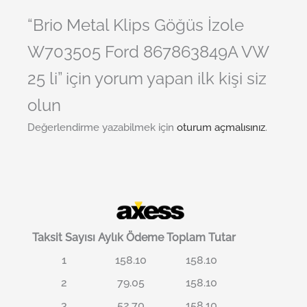
“Brio Metal Klips Göğüs İzole
W703505 Ford 867863849A VW
25 li” için yorum yapan ilk kişi siz
olun
Değerlendirme yazabilmek için
oturum açmalısınız
.
Taksit Sayısı
Aylık Ödeme
Toplam Tutar
1
158.10
158.10
2
79.05
158.10
3
52.70
158.10