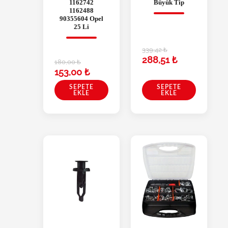
1162742
Büyük Tip
1162488
90355604 Opel
25 Li
339,42
₺
288,51
₺
180,00
₺
153,00
₺
SEPETE
SEPETE
EKLE
EKLE