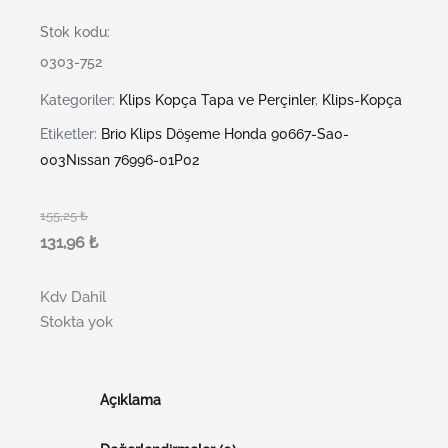
Stok kodu:
0303-752
Kategoriler:
Klips Kopça Tapa ve Perçinler
,
Klips-Kopça
Etiketler:
Brio Klips Döşeme Honda 90667-Sa0-
003Nıssan 76996-01P02
155,25
₺
131,96
₺
Kdv Dahil
Stokta yok
Açıklama