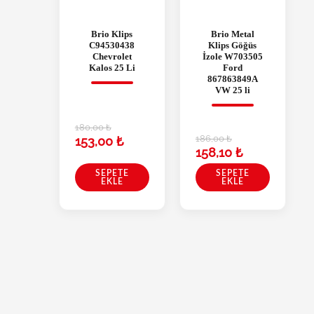
Brio Klips
Brio Metal
C94530438
Klips Göğüs
Chevrolet
İzole W703505
Kalos 25 Li
Ford
867863849A
VW 25 li
180,00
₺
186,00
₺
153,00
₺
158,10
₺
SEPETE
SEPETE
EKLE
EKLE