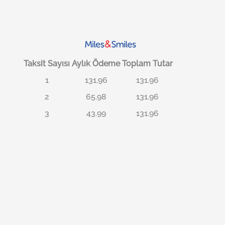
Taksit Sayısı
Aylık Ödeme
Toplam Tutar
1
131.96
131.96
2
65.98
131.96
3
43.99
131.96