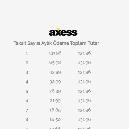
Taksit Sayısı
Aylık Ödeme
Toplam Tutar
1
131.96
131.96
2
65.98
131.96
3
43.99
131.96
4
32.99
131.96
5
26.39
131.96
6
21.99
131.96
7
18.85
131.96
8
16.50
131.96
9
14.66
131.96