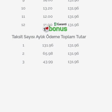
10
13.20
131.96
11
12.00
131.96
12
11.00
131.96
Taksit Sayısı
Aylık Ödeme
Toplam Tutar
1
131.96
131.96
2
65.98
131.96
3
43.99
131.96