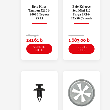
Brio Klips
Brio Kelepçe
Tampon 52161-
Seti Mini 112
20010 Toyota
Parça 8X16-
25 Li
32X50 Çantada
284,25
₺
1.980,00
₺
241,61
₺
1.683,00
₺
SEPETE
SEPETE
EKLE
EKLE