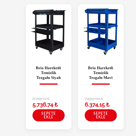
Brio Hareketli
Brio Hareketli
Temizlik
Temizlik
Tezgahı Siyah
Tezgahı Mavi
6.749,11
₺
7.499,00
₺
5.736,74
₺
6.374,15
₺
SEPETE
SEPETE
EKLE
EKLE