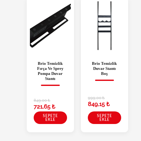
Brio Temizlik
Brio Temizlik
Fırça Ve Sprey
Duvar Stantı
Pompa Duvar
Boş
Stantı
999,00
₺
849,00
₺
849,15
₺
721,65
₺
SEPETE
SEPETE
EKLE
EKLE