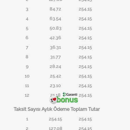
3
84.72
254.15
4
63.54
254.15
5
50.83
254.15
6
42.36
254.15
7
36.31
254.15
8
31.77
254.15
9
28.24
254.15
10
25.42
254.15
11
23.10
254.15
12
21.18
254.15
Taksit Sayısı
Aylık Ödeme
Toplam Tutar
1
254.15
254.15
2
127.08
254.15