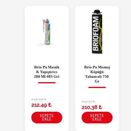
Brio Pu Mastik
Brio Pu Montaj
& Yapıştırıcı
Köpüğü
280 Ml 40S Gri
Tabancalı 750
Gr
249,99
₺
247,51
₺
212,49
₺
210,38
₺
SEPETE
SEPETE
EKLE
EKLE