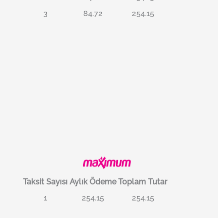
3
84.72
254.15
Taksit Sayısı
Aylık Ödeme
Toplam Tutar
1
254.15
254.15