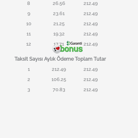
8
26.56
212.49
9
23.61
212.49
10
21.25
212.49
11
19.32
212.49
12
17.71
212.49
Taksit Sayısı
Aylık Ödeme
Toplam Tutar
1
212.49
212.49
2
106.25
212.49
3
70.83
212.49