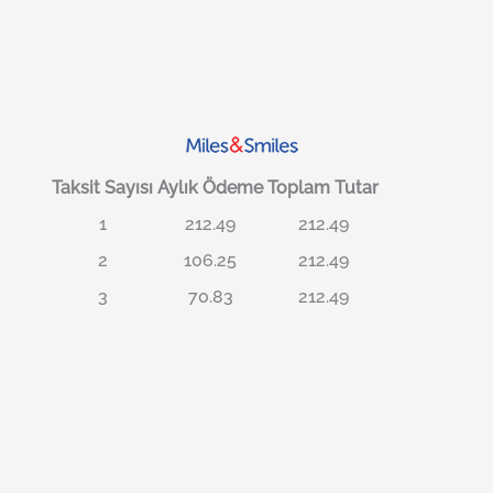
Taksit Sayısı
Aylık Ödeme
Toplam Tutar
1
212.49
212.49
2
106.25
212.49
3
70.83
212.49