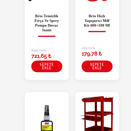
Brio Temizlik
Brio Hızlı
Fırça Ve Sprey
Yapıştırıcı Mdf
Pompa Duvar
Kit 400+100 Ml
Stantı
211,51
₺
849,00
₺
179,78
₺
721,65
₺
SEPETE
SEPETE
EKLE
EKLE