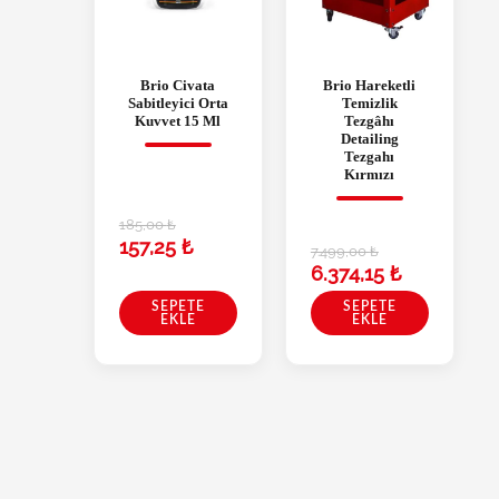
Brio Civata
Brio Hareketli
Sabitleyici Orta
Temizlik
Kuvvet 15 Ml
Tezgâhı
Detailing
Tezgahı
Kırmızı
185,00
₺
157,25
₺
7.499,00
₺
6.374,15
₺
SEPETE
SEPETE
EKLE
EKLE