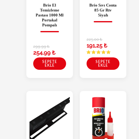
Brio El
Brio Sıvı Conta
Temizleme
85 Gr Rtv
Pastası 1000 Ml
Siyah
Portakal
Pompalı
225,00
₺
191,25
₺
299,99
₺
254,99
₺
SEPETE
SEPETE
EKLE
EKLE