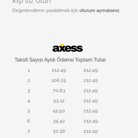
kişi siz olun
Değerlendirme yazabilmek için
oturum açmalısınız
.
Taksit Sayısı
Aylık Ödeme
Toplam Tutar
1
212.49
212.49
2
106.25
212.49
3
70.83
212.49
4
53.12
212.49
5
42.50
212.49
6
35.42
212.49
7
30.36
212.49