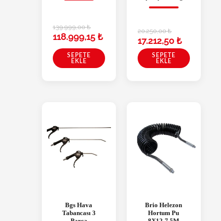
139.999,00
₺
20.250,00
₺
118.999,15
₺
17.212,50
₺
SEPETE
SEPETE
EKLE
EKLE
Bgs Hava
Brio Helezon
Tabancası 3
Hortum Pu
Parça
8X12-7,5M