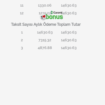
11
1330.06
14630.63
12
1219.22
14630.63
Taksit Sayısı
Aylık Ödeme
Toplam Tutar
1
14630.63
14630.63
2
7315.32
14630.63
3
4876.88
14630.63