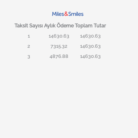
Taksit Sayısı
Aylık Ödeme
Toplam Tutar
1
14630.63
14630.63
2
7315.32
14630.63
3
4876.88
14630.63