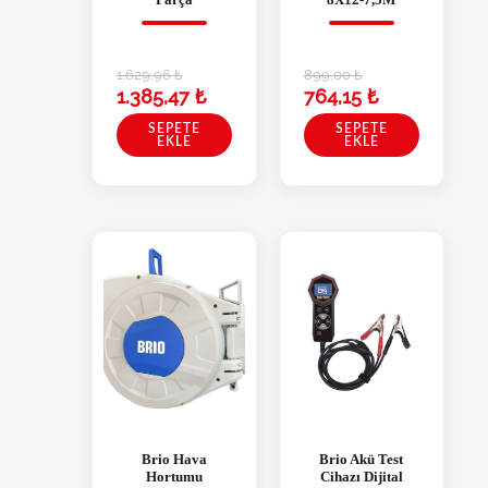
1.629,96
₺
899,00
₺
1.385,47
₺
764,15
₺
SEPETE
SEPETE
EKLE
EKLE
Brio Hava
Brio Akü Test
Hortumu
Cihazı Dijital