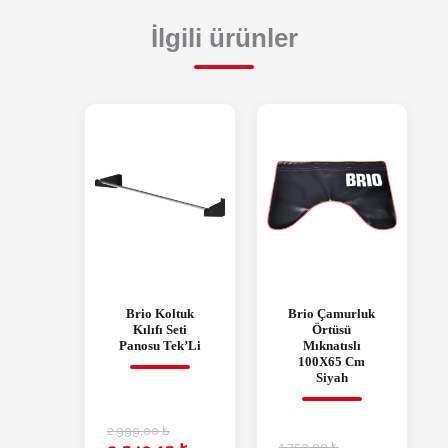
İlgili ürünler
Brio Koltuk
Brio Çamurluk
Kılıfı Seti
Örtüsü
Panosu Tek’Li
Mıknatıslı
100X65 Cm
Siyah
2.999,00
₺
1.750,00
₺