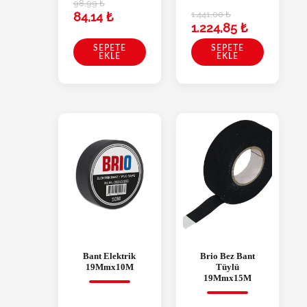
98,99
₺
1.441,00
₺
84,14
₺
1.224,85
₺
SEPETE
SEPETE
EKLE
EKLE
Bant Elektrik
Brio Bez Bant
19Mmx10M
Tüylü
19Mmx15M