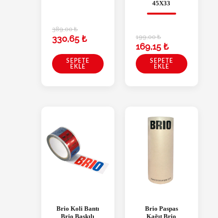
45X33
389,00
₺
199,00
₺
330,65
₺
169,15
₺
SEPETE
SEPETE
EKLE
EKLE
Brio Koli Bantı
Brio Paspas
Brio Baskılı
Kağıt Brio