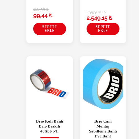
116,99
₺
2.999,00
₺
99,44
₺
2.549,15
₺
SEPETE
SEPETE
EKLE
EKLE
Brio Koli Bantı
Brio Cam
Brio Baskılı
Montaj
48X66 5’li
Sabitleme Bantı
Pvc Bant