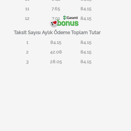
11
7.65
84.15
12
7.01
84.15
Taksit Sayısı
Aylık Ödeme
Toplam Tutar
1
84.15
84.15
2
42.08
84.15
3
28.05
84.15