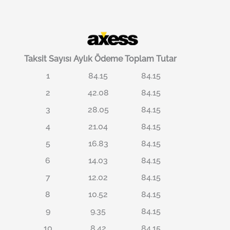
Taksit Sayısı
Aylık Ödeme
Toplam Tutar
1
84.15
84.15
2
42.08
84.15
3
28.05
84.15
4
21.04
84.15
5
16.83
84.15
6
14.03
84.15
7
12.02
84.15
8
10.52
84.15
9
9.35
84.15
10
8.42
84.15