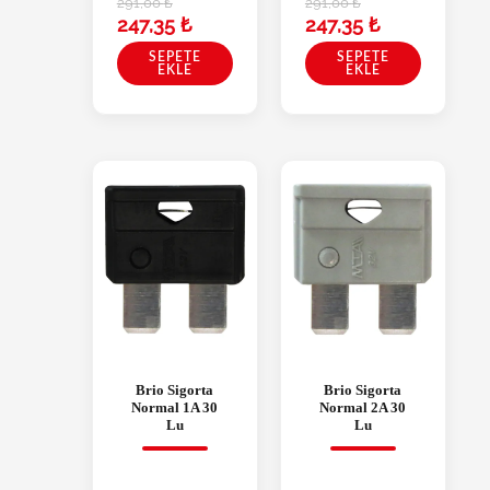
291,00
₺
291,00
₺
247,35
₺
247,35
₺
SEPETE
SEPETE
EKLE
EKLE
Brio Sigorta
Brio Sigorta
Normal 1A 30
Normal 2A 30
Lu
Lu