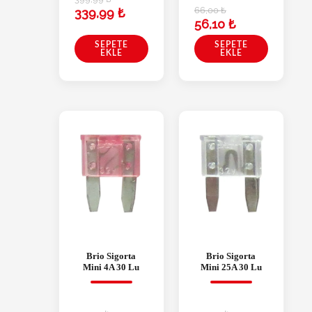
66,00
₺
339,99
₺
56,10
₺
SEPETE
SEPETE
EKLE
EKLE
Brio Sigorta
Brio Sigorta
Mini 4A 30 Lu
Mini 25A 30 Lu