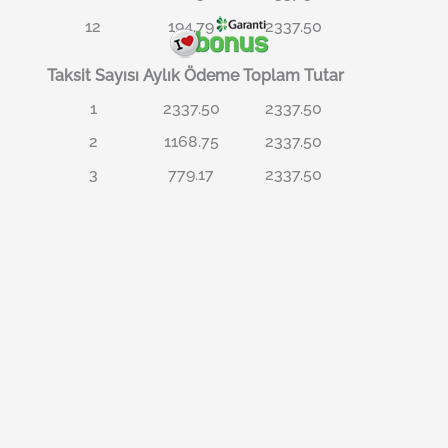
12
194.79
2337.50
Taksit Sayısı
Aylık Ödeme
Toplam Tutar
1
2337.50
2337.50
2
1168.75
2337.50
3
779.17
2337.50