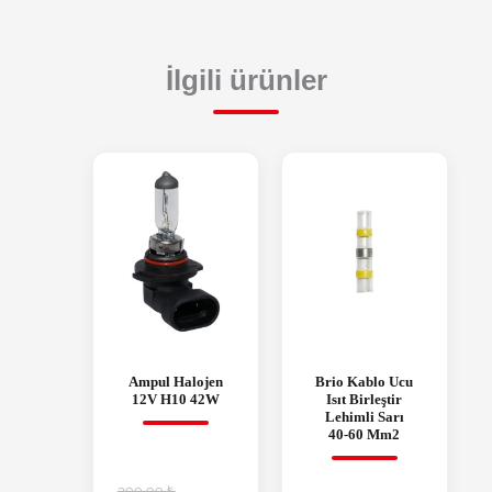
İlgili ürünler
Ampul Halojen
Brio Kablo Ucu
12V H10 42W
Isıt Birleştir
Lehimli Sarı
40-60 Mm2
399,99
₺