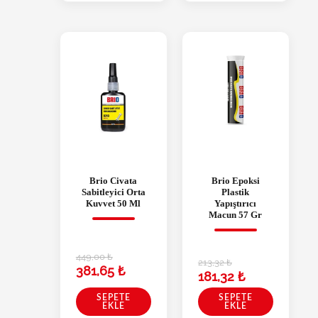
Brio Civata
Brio Epoksi
Sabitleyici Orta
Plastik
Kuvvet 50 Ml
Yapıştırıcı
Macun 57 Gr
449,00
₺
213,32
₺
381,65
₺
181,32
₺
SEPETE
SEPETE
EKLE
EKLE