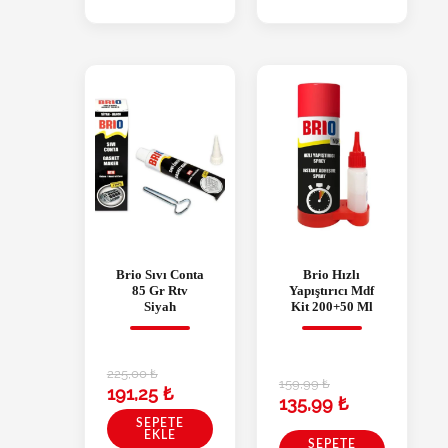
Brio Sıvı Conta
Brio Hızlı
85 Gr Rtv
Yapıştırıcı Mdf
Siyah
Kit 200+50 Ml
225,00
₺
159,99
₺
191,25
₺
135,99
₺
SEPETE
EKLE
SEPETE