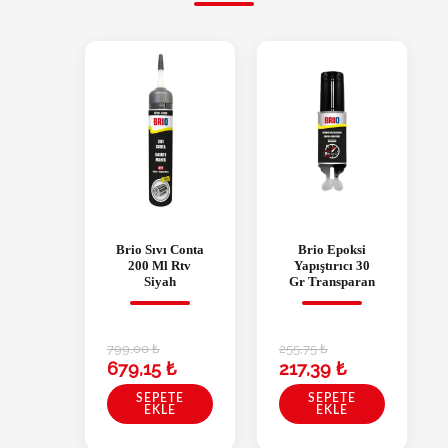
Brio Sıvı Conta
Brio Epoksi
200 Ml Rtv
Yapıştırıcı 30
Siyah
Gr Transparan
799,00
₺
255,75
₺
679,15
₺
217,39
₺
SEPETE
SEPETE
EKLE
EKLE