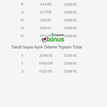
8
424.89
3399.15
9
377.68
3399.15
10
339.92
3399.15
11
309.01
3399.15
12
283.26
3399.15
Taksit Sayısı
Aylık Ödeme
Toplam Tutar
1
3399.15
3399.15
2
1699.58
3399.15
3
1133.05
3399.15