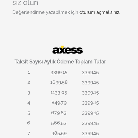
siz olun
Değerlendirme yazabilmek için
oturum açmalısınız
.
Taksit Sayısı
Aylık Ödeme
Toplam Tutar
1
3399.15
3399.15
2
1699.58
3399.15
3
1133.05
3399.15
4
849.79
3399.15
5
679.83
3399.15
6
566.53
3399.15
7
485.59
3399.15