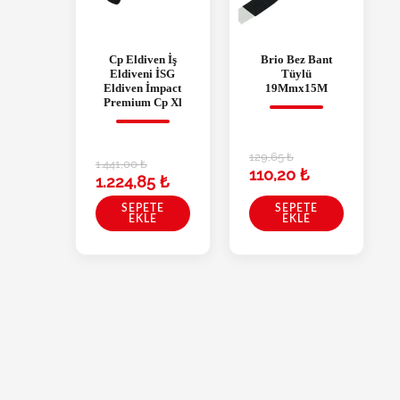
Cp Eldiven İş
Brio Bez Bant
Eldiveni İSG
Tüylü
Eldiven İmpact
19Mmx15M
Premium Cp Xl
129,65
₺
1.441,00
₺
110,20
₺
1.224,85
₺
SEPETE
SEPETE
EKLE
EKLE