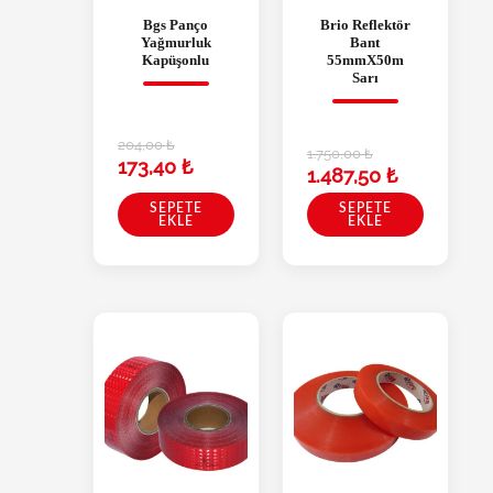
Bgs Panço
Brio Reflektör
Yağmurluk
Bant
Kapüşonlu
55mmX50m
Sarı
204,00
₺
1.750,00
₺
173,40
₺
1.487,50
₺
SEPETE
SEPETE
EKLE
EKLE