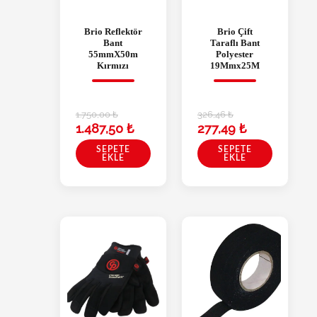
Brio Reflektör
Brio Çift
Bant
Taraflı Bant
55mmX50m
Polyester
Kırmızı
19Mmx25M
1.750,00
₺
326,46
₺
1.487,50
₺
277,49
₺
SEPETE
SEPETE
EKLE
EKLE