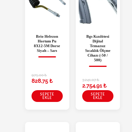
Brio Helezon
Bgs Kızılötesi
Hortum Pu
Dijital
8X12-5M Dorse
Temazsız
Siyah – Sarı
Sıcaklık Ölçme
Cihazı (-50 /
500)
975,00
₺
3.241,07
₺
828,75
₺
2.754,91
₺
SEPETE
SEPETE
EKLE
EKLE