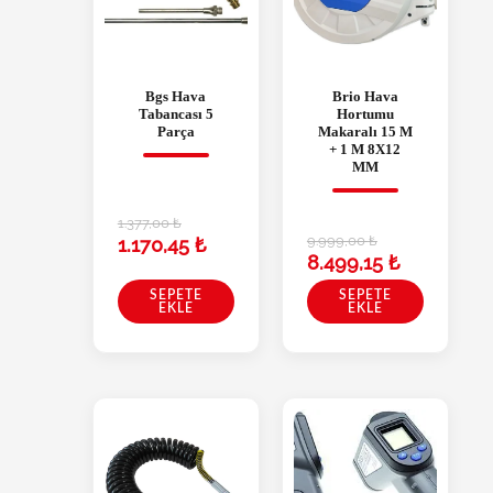
Bgs Hava
Brio Hava
Tabancası 5
Hortumu
Parça
Makaralı 15 M
+ 1 M 8X12
MM
1.377,00
₺
9.999,00
₺
1.170,45
₺
8.499,15
₺
SEPETE
SEPETE
EKLE
EKLE