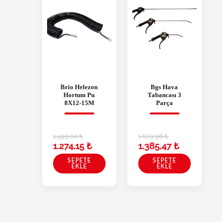
Brio Helezon
Bgs Hava
Hortum Pu
Tabancası 3
8X12-15M
Parça
1.499,00
₺
1.629,96
₺
1.274,15
₺
1.385,47
₺
SEPETE
SEPETE
EKLE
EKLE