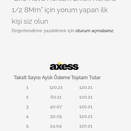
1/2 8Mm” için yorum yapan ilk
kişi siz olun
Değerlendirme yazabilmek için
oturum açmalısınız
.
Taksit Sayısı
Aylık Ödeme
Toplam Tutar
1
120.21
120.21
2
60.11
120.21
3
40.07
120.21
4
30.05
120.21
5
24.04
120.21