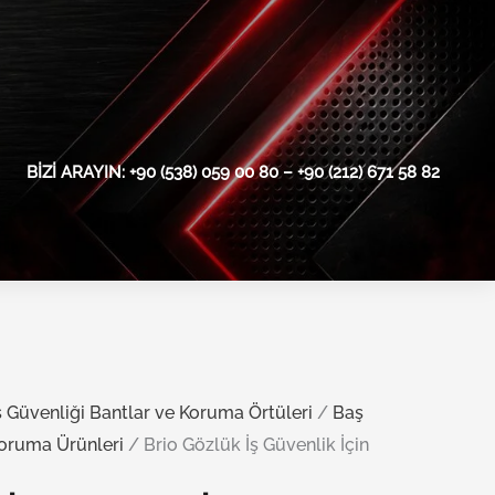
BIZI ARAYIN: +90 (538) 059 00 80 – +90 (212) 671 58 82
ş Güvenliği Bantlar ve Koruma Örtüleri
/
Baş
Koruma Ürünleri
/ Brio Gözlük İş Güvenlik İçin