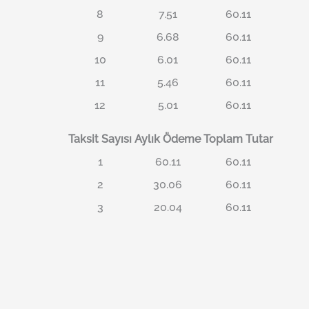
8
7.51
60.11
9
6.68
60.11
10
6.01
60.11
11
5.46
60.11
12
5.01
60.11
Taksit Sayısı
Aylık Ödeme
Toplam Tutar
1
60.11
60.11
2
30.06
60.11
3
20.04
60.11