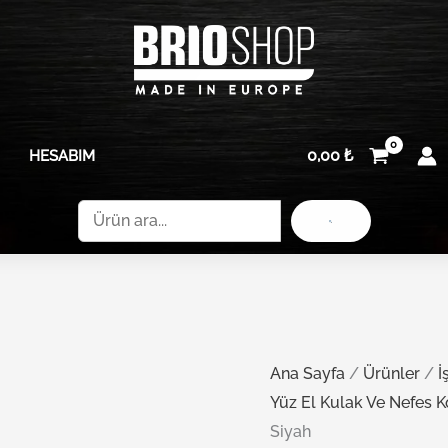
Brio
Siyah
Gözlük
adet
İş
Güvenlik
İçin
0,00
₺
HESABIM
Siyah
adet
Ara
Ana Sayfa
/
Ürünler
/
İ
Yüz El Kulak Ve Nefes 
Siyah