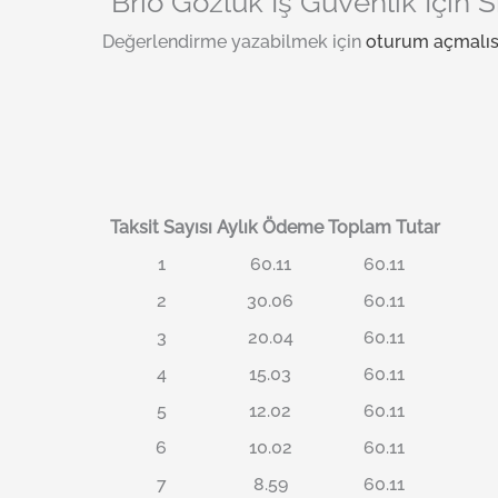
“Brio Gözlük İş Güvenlik İçin S
Değerlendirme yazabilmek için
oturum açmalıs
Taksit Sayısı
Aylık Ödeme
Toplam Tutar
1
60.11
60.11
2
30.06
60.11
3
20.04
60.11
4
15.03
60.11
5
12.02
60.11
6
10.02
60.11
7
8.59
60.11