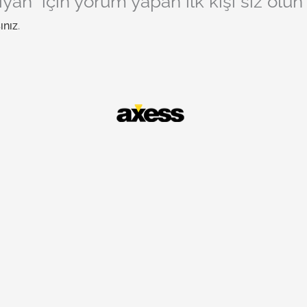
iyah” için yorum yapan ilk kişi siz olun
ınız
.