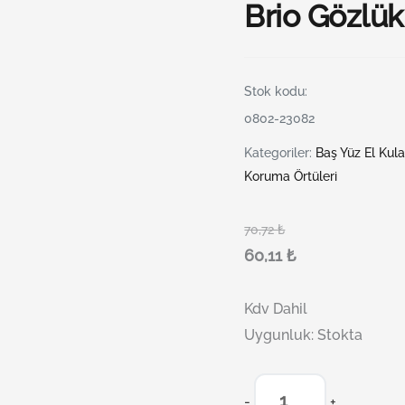
Brio Gözlük
Stok kodu:
0802-23082
Kategoriler:
Baş Yüz El Kul
Koruma Örtüleri
70,72
₺
60,11
₺
Kdv Dahil
Uygunluk:
Stokta
-
+