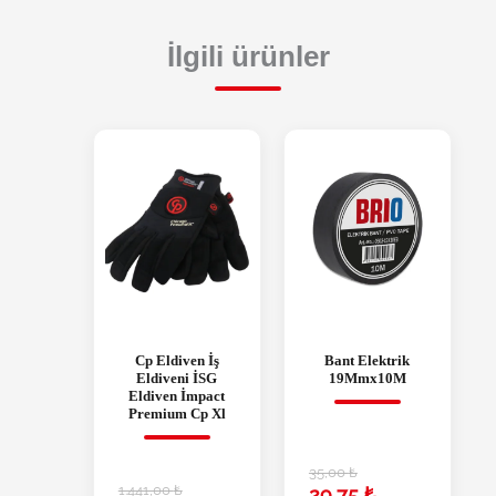
İlgili ürünler
Cp Eldiven İş
Bant Elektrik
Eldiveni İSG
19Mmx10M
Eldiven İmpact
Premium Cp Xl
35,00
₺
1.441,00
₺
29,75
₺