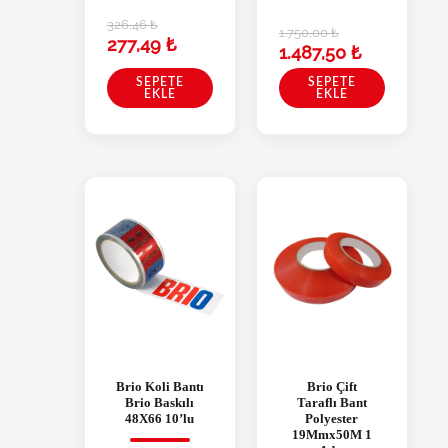
326,46
₺
1.750,00
₺
277,49
₺
1.487,50
₺
SEPETE
SEPETE
EKLE
EKLE
Brio Koli Bantı
Brio Çift
Brio Baskılı
Taraflı Bant
48X66 10’lu
Polyester
19Mmx50M 1