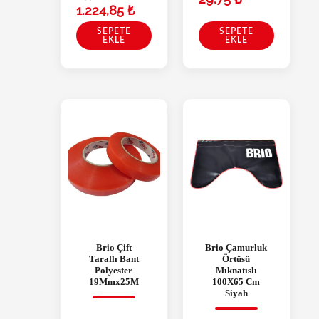
1.224,85
₺
SEPETE
SEPETE
EKLE
EKLE
Brio Çift
Brio Çamurluk
Taraflı Bant
Örtüsü
Polyester
Mıknatıslı
19Mmx25M
100X65 Cm
Siyah