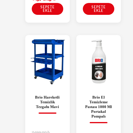
SEPETE
SEPETE
EKLE
EKLE
Brio Hareketli
Brio El
Temizlik
Temizleme
Tezgahı Mavi
Pastası 1000 Ml
Portakal
Pompalı
7.499,00
₺