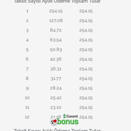
Taksit Sayısı
Aylık Ödeme
Toplam Tutar
1
254.15
254.15
2
127.08
254.15
3
84.72
254.15
4
63.54
254.15
5
50.83
254.15
6
42.36
254.15
7
36.31
254.15
8
31.77
254.15
9
28.24
254.15
10
25.42
254.15
11
23.10
254.15
12
21.18
254.15