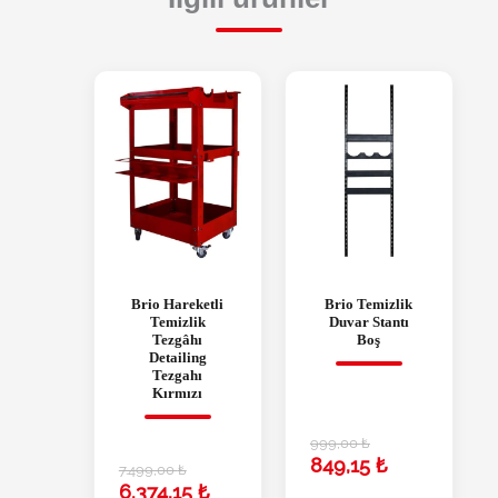
Brio Hareketli
Brio Temizlik
Temizlik
Duvar Stantı
Tezgâhı
Boş
Detailing
Tezgahı
Kırmızı
999,00
₺
849,15
₺
7.499,00
₺
6.374,15
₺