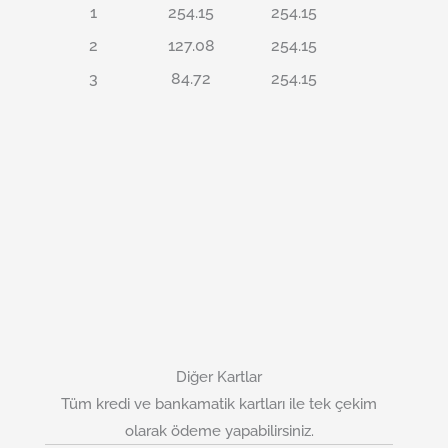
1
254.15
254.15
2
127.08
254.15
3
84.72
254.15
Diğer Kartlar
Tüm kredi ve bankamatik kartları ile tek çekim
olarak ödeme yapabilirsiniz.