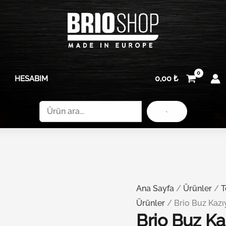
Brio
adet
Buz
Kazıyıcı
Polarlı
Eldiven
0,00
₺
HESABIM
adet
Ara
Ana Sayfa
/
Ürünler
/
T
Ürünler
/ Brio Buz Kazıy
Brio Buz Kaz