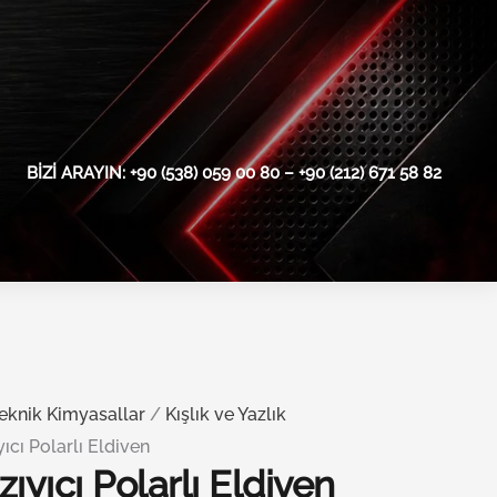
BIZI ARAYIN: +90 (538) 059 00 80 – +90 (212) 671 58 82
eknik Kimyasallar
/
Kışlık ve Yazlık
ıcı Polarlı Eldiven
ıyıcı Polarlı Eldiven