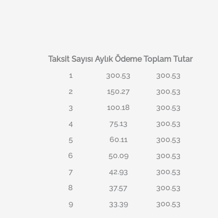
Taksit Sayısı
Aylık Ödeme
Toplam Tutar
1
300.53
300.53
2
150.27
300.53
3
100.18
300.53
4
75.13
300.53
5
60.11
300.53
6
50.09
300.53
7
42.93
300.53
8
37.57
300.53
9
33.39
300.53