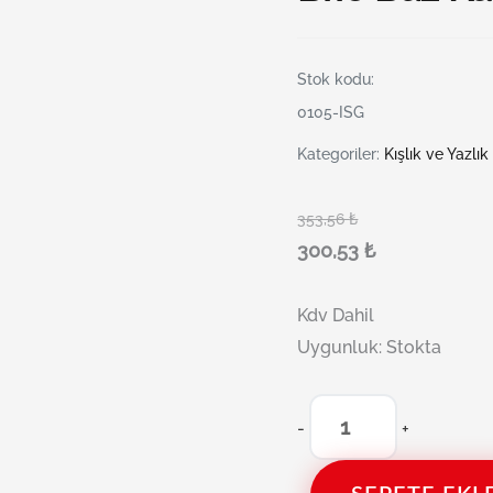
Stok kodu:
0105-ISG
Kategoriler:
Kışlık ve Yazlık
353,56
₺
300,53
₺
Kdv Dahil
Uygunluk:
Stokta
-
+