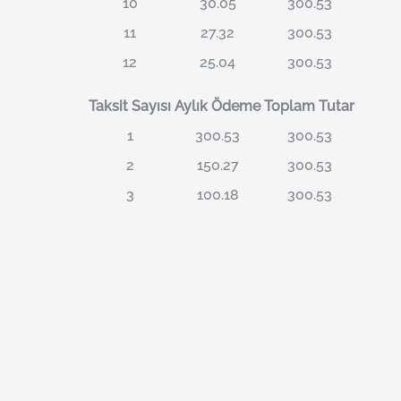
10
30.05
300.53
11
27.32
300.53
12
25.04
300.53
Taksit Sayısı
Aylık Ödeme
Toplam Tutar
1
300.53
300.53
2
150.27
300.53
3
100.18
300.53