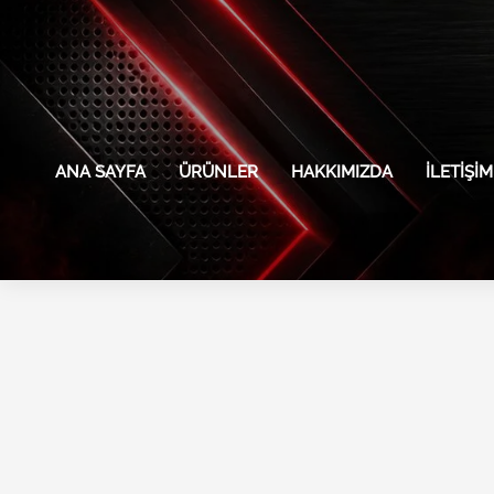
İçeriğe
atla
ANA SAYFA
ÜRÜNLER
HAKKIMIZDA
İLETIŞIM