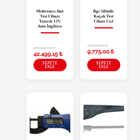
Mıdtronıcs Akü
Bgs Silindir
Test Cihazı
Kaçak Test
Yazıcılı 12V
Cihazı Co2
Auto İngilizce
11.500,00
₺
49.999,00
₺
9.775,00
₺
42.499,15
₺
SEPETE
SEPETE
EKLE
EKLE