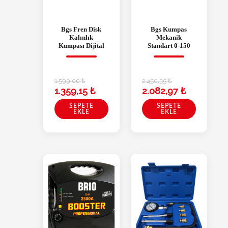
Bgs Fren Disk
Bgs Kumpas
Kalınlık
Mekanik
Kumpası Dijital
Standart 0-150
1.599,00
₺
2.450,55
₺
1.359,15
₺
2.082,97
₺
SEPETE
SEPETE
EKLE
EKLE