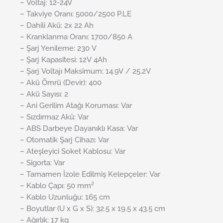
– Voltaj: 12-24V
– Takviye Oranı: 5000/2500 P.LE
– Dahili Akü: 2x 22 Ah
– Kranklanma Oranı: 1700/850 A
– Şarj Yenileme: 230 V
– Şarj Kapasitesi: 12V 4Ah
– Şarj Voltajı Maksimum: 14.9V / 25.2V
– Akü Ömrü (Devir): 400
– Akü Sayısı: 2
– Ani Gerilim Atağı Koruması: Var
– Sızdırmaz Akü: Var
– ABS Darbeye Dayanıklı Kasa: Var
– Otomatik Şarj Cihazı: Var
– Ateşleyici Soket Kablosu: Var
– Sigorta: Var
– Tamamen İzole Edilmiş Kelepçeler: Var
– Kablo Çapı: 50 mm²
– Kablo Uzunluğu: 165 cm
– Boyutlar (U x G x S): 32.5 x 19.5 x 43.5 cm
– Ağırlık: 17 kg