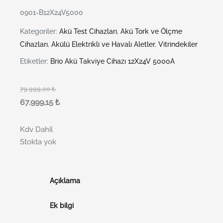
0901-B12X24V5000
Kategoriler:
Akü Test Cihazları
,
Akü Tork ve Ölçme
Cihazları
,
Akülü Elektrikli ve Havalı Aletler
,
Vitrindekiler
Etiketler:
Brio Akü Takviye Cihazı 12X24V 5000A
79.999,00
₺
67.999,15
₺
Kdv Dahil
Stokta yok
Açıklama
Ek bilgi