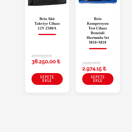
Brio Akü
Brio
Takviye Cihazı
Kompresyon
12V 2500A
Test Cihazı
Benzinli
Hortumlu Set
M10+M18
45.000,00
₺
38.250,00
₺
3.499,00
₺
2.974,15
₺
SEPETE
SEPETE
EKLE
EKLE