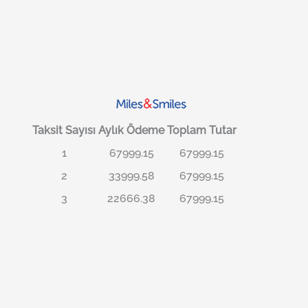
Taksit Sayısı
Aylık Ödeme
Toplam Tutar
1
67999.15
67999.15
2
33999.58
67999.15
3
22666.38
67999.15