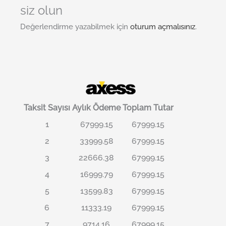
siz olun
Değerlendirme yazabilmek için
oturum açmalısınız
.
Taksit Sayısı
Aylık Ödeme
Toplam Tutar
1
67999.15
67999.15
2
33999.58
67999.15
3
22666.38
67999.15
4
16999.79
67999.15
5
13599.83
67999.15
6
11333.19
67999.15
7
9714.16
67999.15