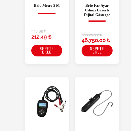
Brio Metre 5 M
Brio Far Ayar
Cihazı Lazerli
Dijital Gösterge
249,99
₺
55.000,00
₺
212,49
₺
46.750,00
₺
SEPETE
SEPETE
EKLE
EKLE