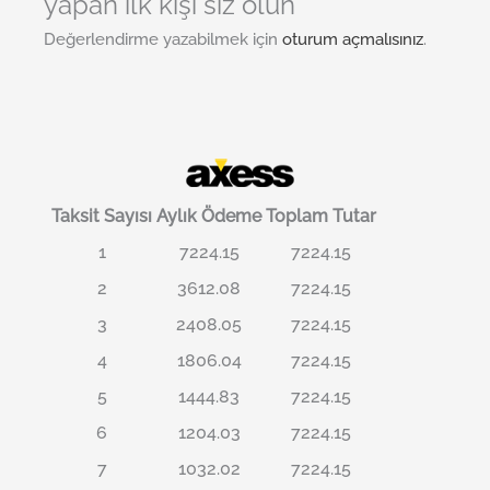
yapan ilk kişi siz olun
Değerlendirme yazabilmek için
oturum açmalısınız
.
Taksit Sayısı
Aylık Ödeme
Toplam Tutar
1
7224.15
7224.15
2
3612.08
7224.15
3
2408.05
7224.15
4
1806.04
7224.15
5
1444.83
7224.15
6
1204.03
7224.15
7
1032.02
7224.15