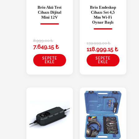
Brio Akü Test
Brio Endeskop
Cihazı Dijital
Cihazı Set 4,5
Mini 12V
Mm Wi-Fi
Oynar Başlı
8.999,00
₺
139.999,00
₺
7.649,15
₺
118.999,15
₺
SEPETE
SEPETE
EKLE
EKLE