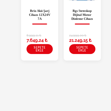
Brio Akü Şarj
Bgs Steteskop
Cihazı 12X24V
Dijital Motor
7A
Dinleme Cihazı
8.999,11
₺
24.999,00
₺
7.649,24
₺
21.249,15
₺
SEPETE
SEPETE
EKLE
EKLE