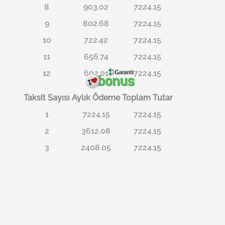
8
903.02
7224.15
9
802.68
7224.15
10
722.42
7224.15
11
656.74
7224.15
12
602.01
7224.15
Taksit Sayısı
Aylık Ödeme
Toplam Tutar
1
7224.15
7224.15
2
3612.08
7224.15
3
2408.05
7224.15