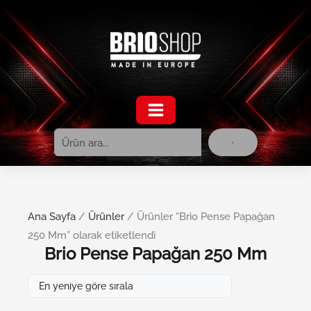
Ara
İçeriğe
atla
Ana Sayfa
/
Ürünler
/ Ürünler “Brio Pense Papağan
250 Mm” olarak etiketlendi
Brio Pense Papağan 250 Mm