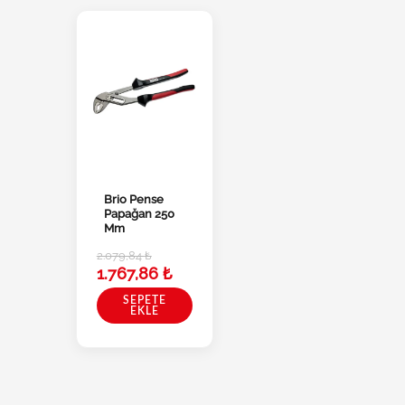
Brio Pense
Papağan 250
Mm
2.079,84
₺
1.767,86
₺
SEPETE
EKLE