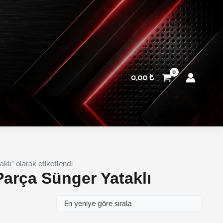
0,00
₺
lı” olarak etiketlendi
Parça Sünger Yataklı