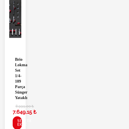
Brio
Lokma
Set
1/4-
109
Parça
Sünger
Yataklı
8.999,00
₺
7.649,15
₺
SEPETE
EKLE