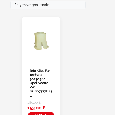
Brio Klips Far
1216957
90230960
Opel Vectra
Vw
811807577F 25
Li
180,00
₺
153,00
₺