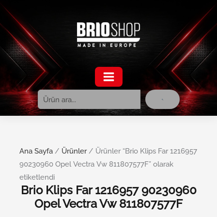
Ara
İçeriğe
atla
Ana Sayfa
/
Ürünler
/ Ürünler “Brio Klips Far 1216957
90230960 Opel Vectra Vw 811807577F” olarak
etiketlendi
Brio Klips Far 1216957 90230960
Opel Vectra Vw 811807577F