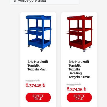
Brio Hareketli
Brio Hareketli
Temizlik
Temizlik
Tezgahı Mavi
Tezgâhı
Detailing
Tezgahı Kırmızı
7.499,00
₺
7.499,00
₺
6.374,15
₺
6.374,15
₺
SEPETE
SEPETE
EKLE
EKLE