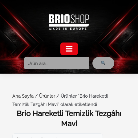
Ara
İçeriğe
atla
Ana Sayfa
/
Ürünler
/ Ürünler “Brio Hareketli
Temizlik Tezgâhı Mavi” olarak etiketlendi
Brio Hareketli Temizlik Tezgâhı
Mavi