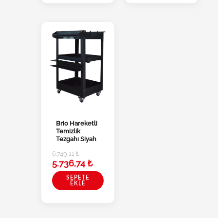
Brio Hareketli
Temizlik
Tezgahı Siyah
6.749,11
₺
5.736,74
₺
SEPETE
EKLE