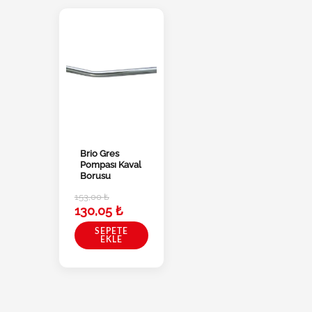
Brio Gres
Pompası Kaval
Borusu
153,00
₺
130,05
₺
SEPETE
EKLE