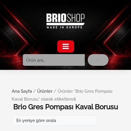
Ara
İçeriğe
atla
Ana Sayfa
/
Ürünler
/ Ürünler “Brio Gres Pompası
Kaval Borusu” olarak etiketlendi
Brio Gres Pompası Kaval Borusu