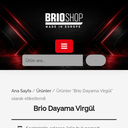
Ara
İçeriğe
atla
Ana Sayfa
/
Ürünler
/ Ürünler “Brio Dayama Virgül”
olarak etiketlendi
Brio Dayama Virgül