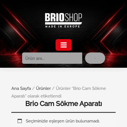
Ara
İçeriğe
atla
Ana Sayfa
/
Ürünler
/ Ürünler “Brio Cam Sökme
Aparatı” olarak etiketlendi
Brio Cam Sökme Aparatı
Seçiminizle eşleşen ürün bulunamadı.