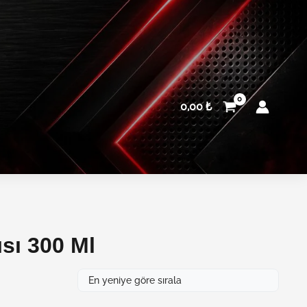
0,00
₺
ısı 300 Ml