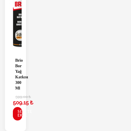
Brio
Bor
Yağ
Katkısı
300
Ml
599,00
₺
509,15
₺
SEPETE
EKLE