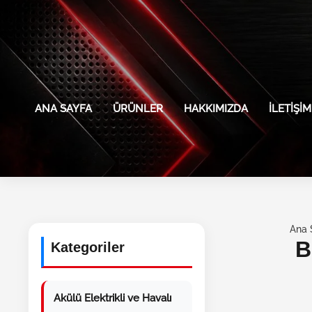
İçeriğe atla
ANA SAYFA
ÜRÜNLER
HAKKIMIZDA
İLETIŞIM
Ana 
B
Kategoriler
Akülü Elektrikli ve Havalı