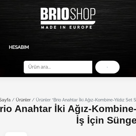
HESABIM
Ara
Sayfa
/
Ürünler
/ Ürünler “Brio Anahtar İki Ağız-Kombine-Yıldız Set Se
rio Anahtar İki Ağız-Kombine-
İş İçin Sünge