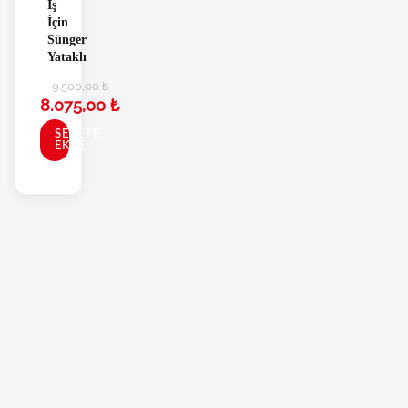
İş
İçin
Sünger
Yataklı
9.500,00
₺
8.075,00
₺
SEPETE
EKLE