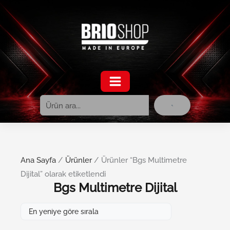
Ara
İçeriğe
atla
Ana Sayfa
/
Ürünler
/ Ürünler “Bgs Multimetre
Dijital” olarak etiketlendi
Bgs Multimetre Dijital