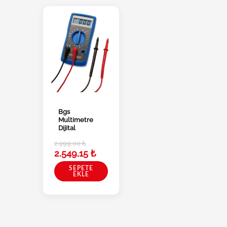
Bgs
Multimetre
Dijital
2.999,00
₺
2.549,15
₺
SEPETE
EKLE