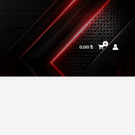
0,00
₺