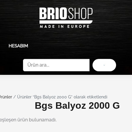
HESABIM
Ara
rünler
/ Ürünler “Bgs Balyoz 2000 G” olarak etiketlendi
Bgs Balyoz 2000 G
 eşleşen ürün bulunamadı.