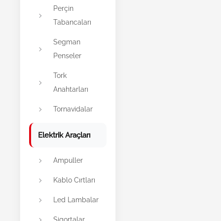
Perçin
Tabancaları
Segman
Penseler
Tork
Anahtarları
Tornavidalar
Elektrik Araçları
Ampuller
Kablo Cırtları
Led Lambalar
Sigortalar