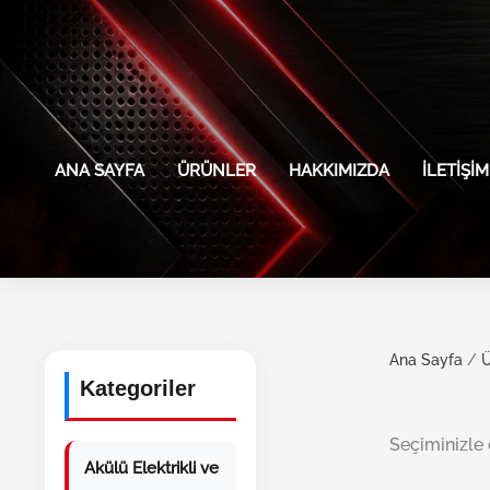
İçeriğe atla
ANA SAYFA
ÜRÜNLER
HAKKIMIZDA
İLETIŞIM
Ana Sayfa
/
Ü
Kategoriler
Seçiminizle
Akülü Elektrikli ve