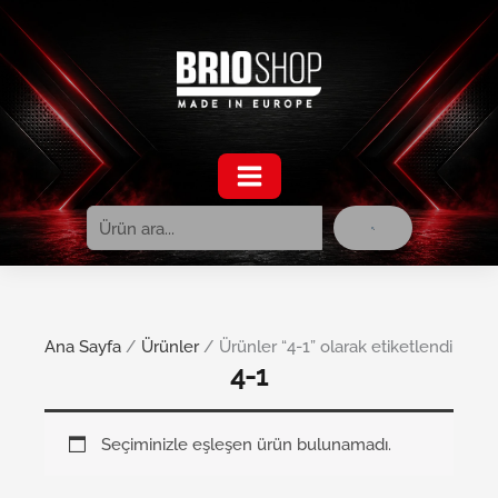
Ara
İçeriğe
atla
Ana Sayfa
/
Ürünler
/ Ürünler “4-1” olarak etiketlendi
4-1
Seçiminizle eşleşen ürün bulunamadı.