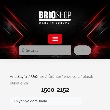
Ara
İçeriğe
atla
Ana Sayfa
/
Ürünler
/ Ürünler “1500-2152” olarak
etiketlendi
1500-2152