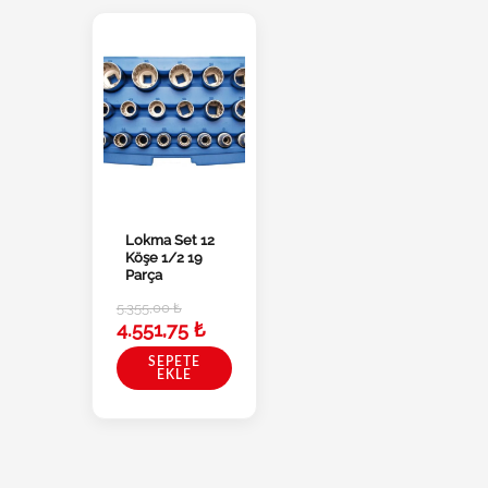
Lokma Set 12
Köşe 1/2 19
Parça
5.355,00
₺
4.551,75
₺
SEPETE
EKLE