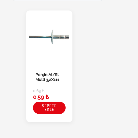
Perçin Al/St
Multi 3,2X111
0,69
₺
0,59
₺
SEPETE
EKLE