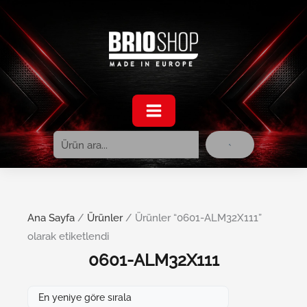
Ara
İçeriğe
atla
Ana Sayfa
/
Ürünler
/ Ürünler “0601-ALM32X111”
olarak etiketlendi
0601-ALM32X111