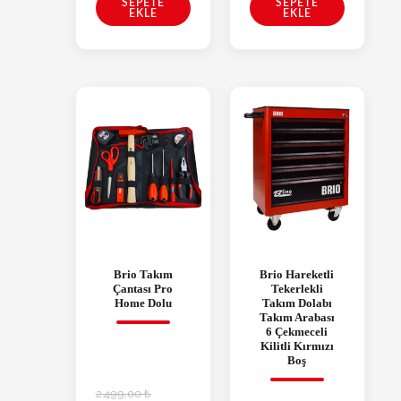
SEPETE
SEPETE
EKLE
EKLE
Brio Takım
Brio Hareketli
Çantası Pro
Tekerlekli
Home Dolu
Takım Dolabı
Takım Arabası
6 Çekmeceli
Kilitli Kırmızı
Boş
2.499,00
₺