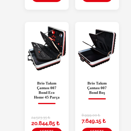
Brio Takım
Brio Takım
Çantası 007
Çantası 007
Bond Eco
Bond Boş
Home 45 Parça
8.999,00
₺
24.523,35
₺
7.649,15
₺
20.844,85
₺