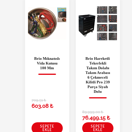
Brio Mıknatıslı
Brio Hareketli
Vida Kutusu
Tekerlekli
100 Mm
Takım Dolabı
Takım Arabası
6 Çekmeceli
Kilitli Pro 239
Parça Siyah
Dolu
709,51
₺
603,08
₺
89.999,00
₺
76.499,15
₺
SEPETE
SEPETE
EKLE
EKLE