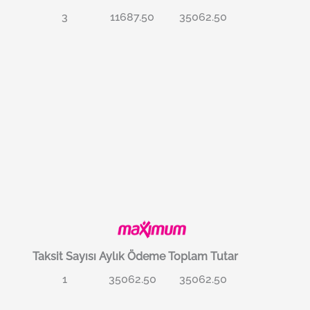
3
11687.50
35062.50
Taksit Sayısı
Aylık Ödeme
Toplam Tutar
1
35062.50
35062.50