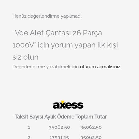
Henüz değerlendirme yapılmadı.
“Vde Alet Çantası 26 Parça
1000V” için yorum yapan ilk kişi
siz olun
Değerlendirme yazabilmek için
oturum açmalısınız
.
Taksit Sayısı
Aylık Ödeme
Toplam Tutar
1
35062.50
35062.50
2
17531.25
35062.50