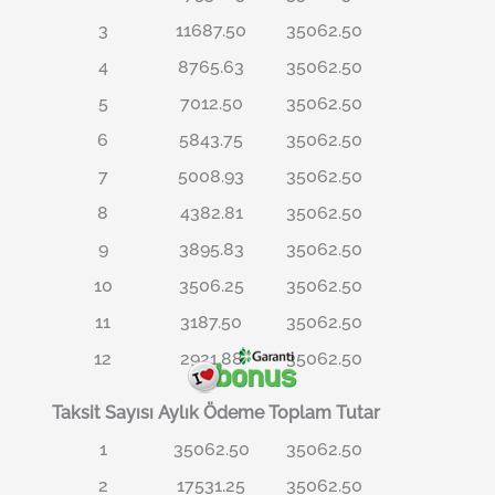
3
11687.50
35062.50
4
8765.63
35062.50
5
7012.50
35062.50
6
5843.75
35062.50
7
5008.93
35062.50
8
4382.81
35062.50
9
3895.83
35062.50
10
3506.25
35062.50
11
3187.50
35062.50
12
2921.88
35062.50
Taksit Sayısı
Aylık Ödeme
Toplam Tutar
1
35062.50
35062.50
2
17531.25
35062.50