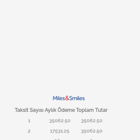
Taksit Sayısı
Aylık Ödeme
Toplam Tutar
1
35062.50
35062.50
2
17531.25
35062.50