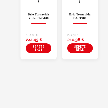
Brio Tornavida
Brio Tornavida
Yıldız Ph2-100
Düz 3X80
284,04
₺
247,51
₺
241,43
₺
210,38
₺
SEPETE
SEPETE
EKLE
EKLE