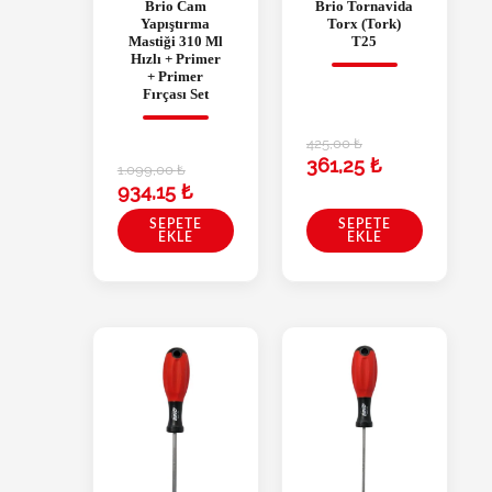
Brio Cam
Brio Tornavida
Yapıştırma
Torx (Tork)
Mastiği 310 Ml
T25
Hızlı + Primer
+ Primer
Fırçası Set
425,00
₺
361,25
₺
1.099,00
₺
934,15
₺
SEPETE
SEPETE
EKLE
EKLE