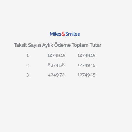
Taksit Sayısı
Aylık Ödeme
Toplam Tutar
1
12749.15
12749.15
2
6374.58
12749.15
3
4249.72
12749.15