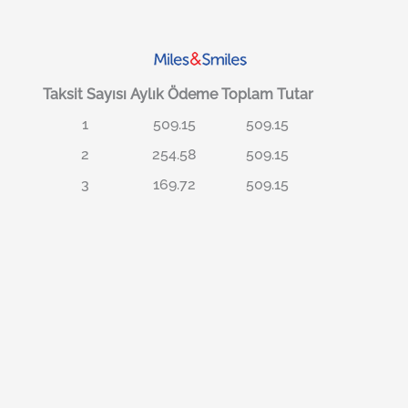
Taksit Sayısı
Aylık Ödeme
Toplam Tutar
1
509.15
509.15
2
254.58
509.15
3
169.72
509.15