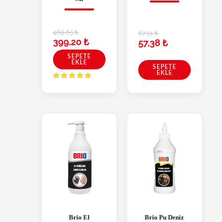
469,65
₺
67,51
₺
399,20
₺
57,38
₺
SEPETE
EKLE
SEPETE
EKLE
Brio El
Brio Pu Deniz