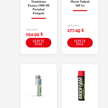
Temizleme
Marin Tutkalı
Pastası 1000 Ml
500 Gr
Portakal
Pompalı
326,46
₺
299,99
₺
277,49
₺
254,99
₺
SEPETE
SEPETE
EKLE
EKLE