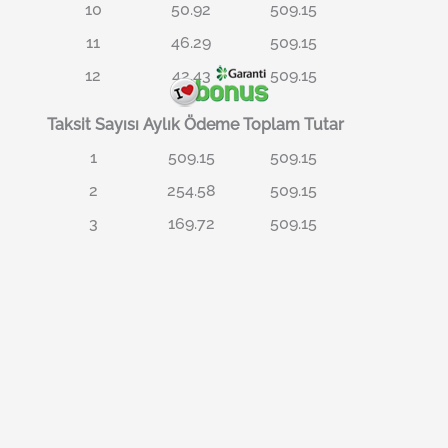
10
50.92
509.15
11
46.29
509.15
12
42.43
509.15
Taksit Sayısı
Aylık Ödeme
Toplam Tutar
1
509.15
509.15
2
254.58
509.15
3
169.72
509.15