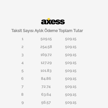
Taksit Sayısı
Aylık Ödeme
Toplam Tutar
1
509.15
509.15
2
254.58
509.15
3
169.72
509.15
4
127.29
509.15
5
101.83
509.15
6
84.86
509.15
7
72.74
509.15
8
63.64
509.15
9
56.57
509.15