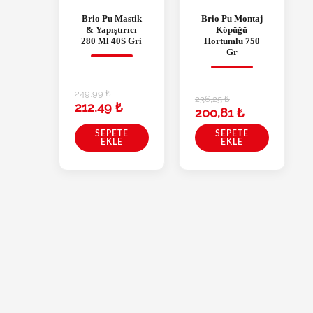
Brio Pu Mastik
Brio Pu Montaj
& Yapıştırıcı
Köpüğü
280 Ml 40S Gri
Hortumlu 750
Gr
249,99
₺
236,25
₺
212,49
₺
200,81
₺
SEPETE
SEPETE
EKLE
EKLE