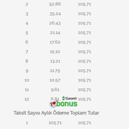
2
52.86
105.71
3
35.24
105.71
4
26.43
105.71
5
21.14
105.71
6
17.62
105.71
7
15.10
105.71
8
13.21
105.71
9
11.75
105.71
10
10.57
105.71
11
9.61
105.71
12
8.81
105.71
Taksit Sayısı
Aylık Ödeme
Toplam Tutar
1
105.71
105.71