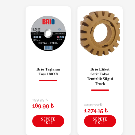
Brio Taşlama
Brio Etiket
Taşı 180X8
Serit Folyo
Temizlik Silgisi
Truck
199,99
₺
1.499,00
₺
169,99
₺
1.274,15
₺
SEPETE
SEPETE
EKLE
EKLE