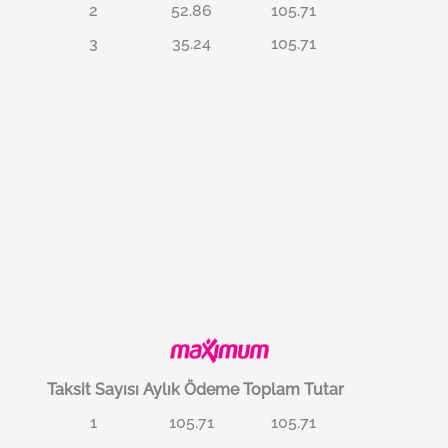
2
52.86
105.71
3
35.24
105.71
Taksit Sayısı
Aylık Ödeme
Toplam Tutar
1
105.71
105.71