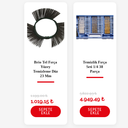
Brio Tel Fırça
Temizlik Fırça
Yüzey
Seti 1/4 38
Temizleme Düz
Parça
23 Mm
5.822,93
₺
1.199,00
₺
4.949,49
₺
1.019,15
₺
SEPETE
SEPETE
EKLE
EKLE