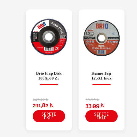
Brio Flap Disk
Kesme Taşı
180Xp80 Zr
125X1 Inox
249,20
₺
39,99
₺
211,82
₺
33,99
₺
SEPETE
SEPETE
EKLE
EKLE