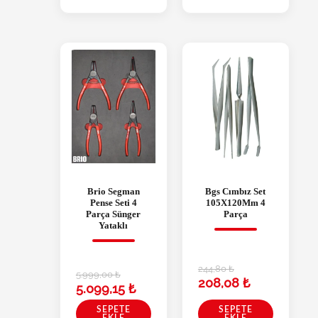
Brio Segman
Bgs Cımbız Set
Pense Seti 4
105X120Mm 4
Parça Sünger
Parça
Yataklı
244,80
₺
5.999,00
₺
208,08
₺
5.099,15
₺
SEPETE
SEPETE