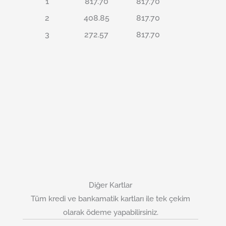
1
817.70
817.70
2
408.85
817.70
3
272.57
817.70
Diğer Kartlar
Tüm kredi ve bankamatik kartları ile tek çekim
olarak ödeme yapabilirsiniz.