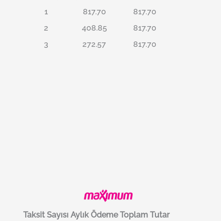
1
817.70
817.70
2
408.85
817.70
3
272.57
817.70
Taksit Sayısı
Aylık Ödeme
Toplam Tutar