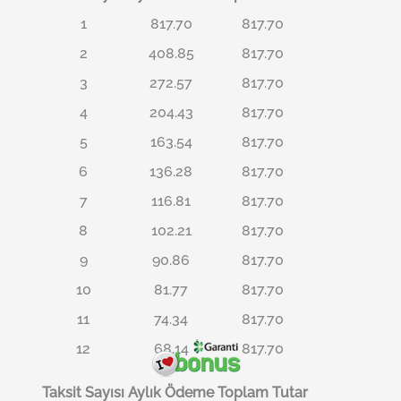
1
817.70
817.70
2
408.85
817.70
3
272.57
817.70
4
204.43
817.70
5
163.54
817.70
6
136.28
817.70
7
116.81
817.70
8
102.21
817.70
9
90.86
817.70
10
81.77
817.70
11
74.34
817.70
12
68.14
817.70
Taksit Sayısı
Aylık Ödeme
Toplam Tutar