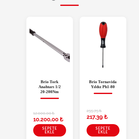
Brio Tork
Brio Tornavida
Anahtarı 1/2
Yıldız Ph1-80
20-200Nm
255,75
₺
12.000,00
₺
217,39
₺
10.200,00
₺
SEPETE
SEPETE
EKLE
EKLE