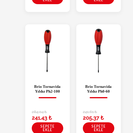
EKLE
EKLE
Brio Tornavida
Brio Tornavida
Yıldız Ph2-100
Yıldız Ph0-60
284,04
₺
241,61
₺
241,43
₺
205,37
₺
SEPETE
SEPETE
EKLE
EKLE