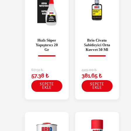
Hızlı Süper
Brio Civata
Yapıştırıcı 20
Sabitleyici Orta
Gr
Kuvvet 50 Ml
67,51
₺
449,00
₺
57,38
₺
381,65
₺
SEPETE
SEPETE
EKLE
EKLE