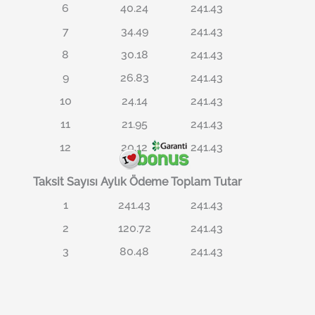
6
40.24
241.43
7
34.49
241.43
8
30.18
241.43
9
26.83
241.43
10
24.14
241.43
11
21.95
241.43
12
20.12
241.43
Taksit Sayısı
Aylık Ödeme
Toplam Tutar
1
241.43
241.43
2
120.72
241.43
3
80.48
241.43