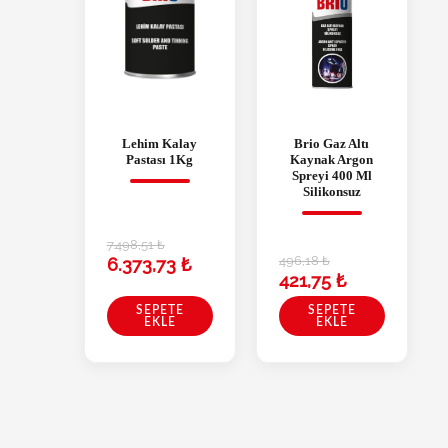
Lehim Kalay
Brio Gaz Altı
Pastası 1Kg
Kaynak Argon
Spreyi 400 Ml
Silikonsuz
7.498,51
₺
496,18
₺
6.373,73
₺
421,75
₺
SEPETE
SEPETE
EKLE
EKLE