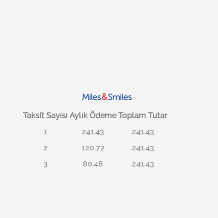
Taksit Sayısı
Aylık Ödeme
Toplam Tutar
1
241.43
241.43
2
120.72
241.43
3
80.48
241.43