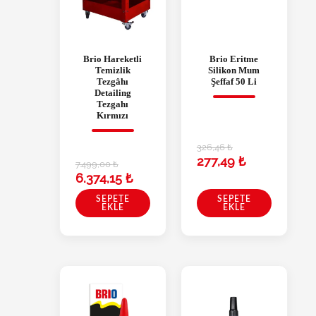
Brio Hareketli
Brio Eritme
Temizlik
Silikon Mum
Tezgâhı
Şeffaf 50 Li
Detailing
Tezgahı
Kırmızı
326,46
₺
277,49
₺
7.499,00
₺
6.374,15
₺
SEPETE
SEPETE
EKLE
EKLE