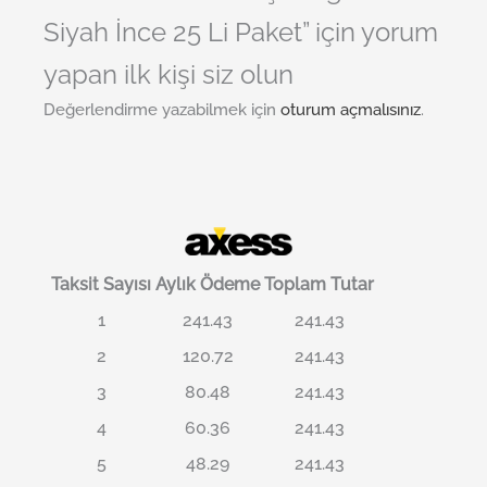
Siyah İnce 25 Li Paket” için yorum
yapan ilk kişi siz olun
Değerlendirme yazabilmek için
oturum açmalısınız
.
Taksit Sayısı
Aylık Ödeme
Toplam Tutar
1
241.43
241.43
2
120.72
241.43
3
80.48
241.43
4
60.36
241.43
5
48.29
241.43